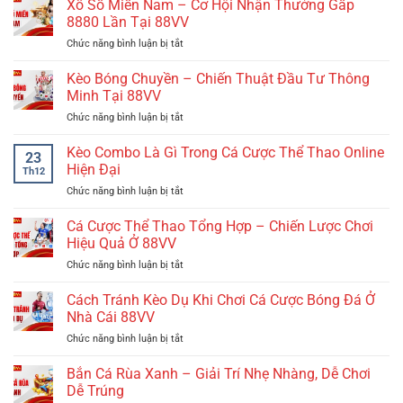
Xổ Số Miền Nam – Cơ Hội Nhận Thưởng Gấp
Tối
Tại
Càng
Ưu
8880 Lần Tại 88VV
88VV
–
Hóa
ở
Chức năng bình luận bị tắt
Chiến
Lợi
Xổ
Thuật
Nhuận
Số
Kèo Bóng Chuyền – Chiến Thuật Đầu Tư Thông
Săn
Tại
Miền
Giải
Minh Tại 88VV
88VV
Nam
Thưởng
ở
Chức năng bình luận bị tắt
–
Siêu
Kèo
Cơ
Khủng
Bóng
Kèo Combo Là Gì Trong Cá Cược Thể Thao Online
Hội
23
Chuyền
Nhận
Hiện Đại
Th12
–
Thưởng
ở
Chức năng bình luận bị tắt
Chiến
Gấp
Kèo
Thuật
8880
Combo
Cá Cược Thể Thao Tổng Hợp – Chiến Lược Chơi
Đầu
Lần
Là
Tư
Hiệu Quả Ở 88VV
Tại
Gì
Thông
88VV
ở
Chức năng bình luận bị tắt
Trong
Minh
Cá
Cá
Tại
Cược
Cách Tránh Kèo Dụ Khi Chơi Cá Cược Bóng Đá Ở
Cược
88VV
Thể
Thể
Nhà Cái 88VV
Thao
Thao
ở
Chức năng bình luận bị tắt
Tổng
Online
Cách
Hợp
Hiện
Tránh
Bắn Cá Rùa Xanh – Giải Trí Nhẹ Nhàng, Dễ Chơi
–
Đại
Kèo
Chiến
Dễ Trúng
Dụ
Lược