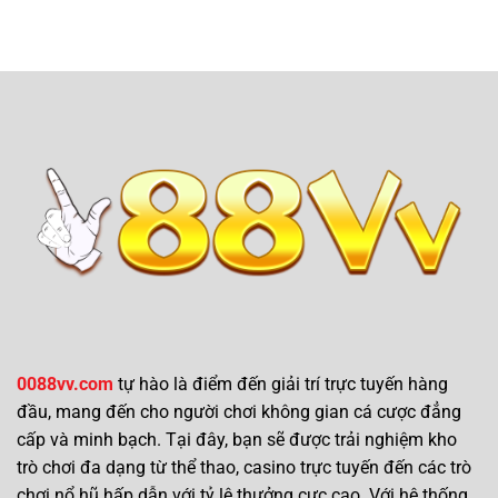
Ở
Gian
88VV
Việt
Hấp
Dẫn
Và
Dễ
Thắng
0088vv.com
tự hào là điểm đến giải trí trực tuyến hàng
đầu, mang đến cho người chơi không gian cá cược đẳng
cấp và minh bạch. Tại đây, bạn sẽ được trải nghiệm kho
trò chơi đa dạng từ thể thao, casino trực tuyến đến các trò
chơi nổ hũ hấp dẫn với tỷ lệ thưởng cực cao. Với hệ thống