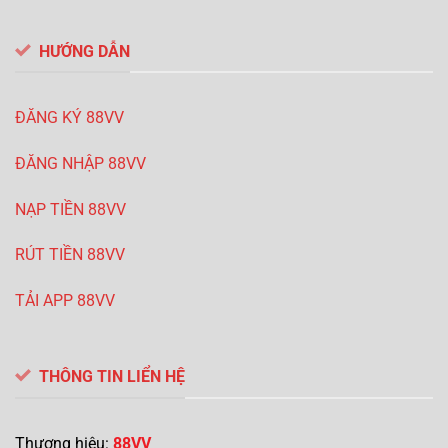
HƯỚNG DẪN
ĐĂNG KÝ 88VV
ĐĂNG NHẬP 88VV
NẠP TIỀN 88VV
RÚT TIỀN 88VV
TẢI APP 88VV
THÔNG TIN LIỂN HỆ
Thương hiệu:
88VV