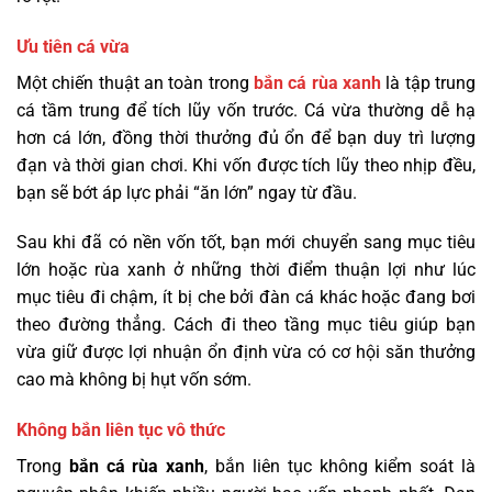
Ưu tiên cá vừa
Một chiến thuật an toàn trong
bắn cá rùa xanh
là tập trung
cá tầm trung để tích lũy vốn trước. Cá vừa thường dễ hạ
hơn cá lớn, đồng thời thưởng đủ ổn để bạn duy trì lượng
đạn và thời gian chơi. Khi vốn được tích lũy theo nhịp đều,
bạn sẽ bớt áp lực phải “ăn lớn” ngay từ đầu.
Sau khi đã có nền vốn tốt, bạn mới chuyển sang mục tiêu
lớn hoặc rùa xanh ở những thời điểm thuận lợi như lúc
mục tiêu đi chậm, ít bị che bởi đàn cá khác hoặc đang bơi
theo đường thẳng. Cách đi theo tầng mục tiêu giúp bạn
vừa giữ được lợi nhuận ổn định vừa có cơ hội săn thưởng
cao mà không bị hụt vốn sớm.
Không bắn liên tục vô thức
Trong
bắn cá rùa xanh
, bắn liên tục không kiểm soát là