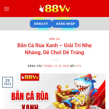
Bỏ
qua
nội
dung
ĐĂNG KÝ
ĐĂNG NHẬP
BẮN CÁ
Bắn Cá Rùa Xanh – Giải Trí Nhẹ
Nhàng, Dễ Chơi Dễ Trúng
ĐĂNG VÀO
THÁNG 12 23, 2025
BỞI
CTV
23
Th12