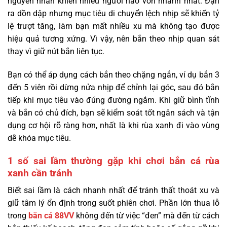
nguyên nhân khiến nhiều người hao vốn nhanh nhất. Đạn
ra dồn dập nhưng mục tiêu di chuyển lệch nhịp sẽ khiến tỷ
lệ trượt tăng, làm bạn mất nhiều xu mà không tạo được
hiệu quả tương xứng. Vì vậy, nên bắn theo nhịp quan sát
thay vì giữ nút bắn liên tục.
Bạn có thể áp dụng cách bắn theo chặng ngắn, ví dụ bắn 3
đến 5 viên rồi dừng nửa nhịp để chỉnh lại góc, sau đó bắn
tiếp khi mục tiêu vào đúng đường ngắm. Khi giữ bình tĩnh
và bắn có chủ đích, bạn sẽ kiểm soát tốt ngân sách và tận
dụng cơ hội rõ ràng hơn, nhất là khi rùa xanh đi vào vùng
dễ khóa mục tiêu.
1 số sai lầm thường gặp khi chơi bắn cá rùa
xanh cần tránh
Biết sai lầm là cách nhanh nhất để tránh thất thoát xu và
giữ tâm lý ổn định trong suốt phiên chơi. Phần lớn thua lỗ
trong
bắn cá 88VV
không đến từ việc “đen” mà đến từ cách