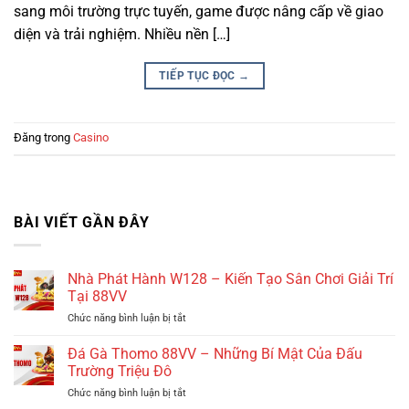
sang môi trường trực tuyến, game được nâng cấp về giao
diện và trải nghiệm. Nhiều nền […]
TIẾP TỤC ĐỌC
→
Đăng trong
Casino
BÀI VIẾT GẦN ĐÂY
Nhà Phát Hành W128 – Kiến Tạo Sân Chơi Giải Trí
Tại 88VV
ở
Chức năng bình luận bị tắt
Nhà
Phát
Đá Gà Thomo 88VV – Những Bí Mật Của Đấu
Hành
Trường Triệu Đô
W128
ở
Chức năng bình luận bị tắt
–
Đá