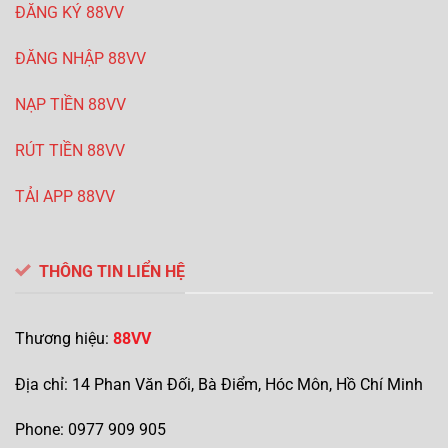
ĐĂNG KÝ 88VV
ĐĂNG NHẬP 88VV
NẠP TIỀN 88VV
RÚT TIỀN 88VV
TẢI APP 88VV
THÔNG TIN LIỂN HỆ
Thương hiệu:
88VV
Địa chỉ: 14 Phan Văn Đối, Bà Điểm, Hóc Môn, Hồ Chí Minh
Phone: 0977 909 905