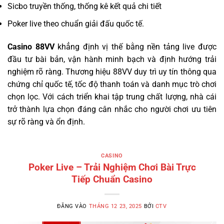
Sicbo truyền thống, thống kê kết quả chi tiết
Poker live theo chuẩn giải đấu quốc tế.
Casino 88VV
khẳng định vị thế bằng nền tảng live được
đầu tư bài bản, vận hành minh bạch và định hướng trải
nghiệm rõ ràng. Thương hiệu 88VV duy trì uy tín thông qua
chứng chỉ quốc tế, tốc độ thanh toán và danh mục trò chơi
chọn lọc. Với cách triển khai tập trung chất lượng, nhà cái
trở thành lựa chọn đáng cân nhắc cho người chơi ưu tiên
sự rõ ràng và ổn định.
CASINO
Poker Live – Trải Nghiệm Chơi Bài Trực
Tiếp Chuẩn Casino
ĐĂNG VÀO
THÁNG 12 23, 2025
BỞI
CTV