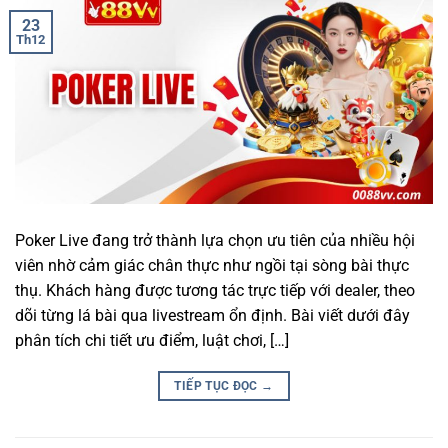
23
Th12
Poker Live đang trở thành lựa chọn ưu tiên của nhiều hội
viên nhờ cảm giác chân thực như ngồi tại sòng bài thực
thụ. Khách hàng được tương tác trực tiếp với dealer, theo
dõi từng lá bài qua livestream ổn định. Bài viết dưới đây
phân tích chi tiết ưu điểm, luật chơi, […]
TIẾP TỤC ĐỌC
→