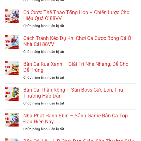
Chức năng bình luận bị tắt
Chiến
Gấp
Kèo
Thuật
8880
Combo
Cá Cược Thể Thao Tổng Hợp – Chiến Lược Chơi
Đầu
Lần
Là
Tư
Hiệu Quả Ở 88VV
Tại
Gì
Thông
88VV
ở
Chức năng bình luận bị tắt
Trong
Minh
Cá
Cá
Tại
Cược
Cách Tránh Kèo Dụ Khi Chơi Cá Cược Bóng Đá Ở
Cược
88VV
Thể
Thể
Nhà Cái 88VV
Thao
Thao
ở
Chức năng bình luận bị tắt
Tổng
Online
Cách
Hợp
Hiện
Tránh
Bắn Cá Rùa Xanh – Giải Trí Nhẹ Nhàng, Dễ Chơi
–
Đại
Kèo
Chiến
Dễ Trúng
Dụ
Lược
ở
Chức năng bình luận bị tắt
Khi
Chơi
Bắn
Chơi
Hiệu
Cá
Bắn Cá Thần Rồng – Săn Boss Cực Lớn, Thu
Cá
Quả
Rùa
Cược
Thưởng Hấp Dẫn
Ở
Xanh
Bóng
88VV
ở
Chức năng bình luận bị tắt
–
Đá
Bắn
Giải
Ở
Cá
Nhà Phát Hành Bbin – Sảnh Game Bắn Cá Top
Trí
Nhà
Thần
Nhẹ
Đầu Hiện Nay
Cái
Rồng
Nhàng,
88VV
ở
Chức năng bình luận bị tắt
–
Dễ
Nhà
Săn
Chơi
Phát
Boss