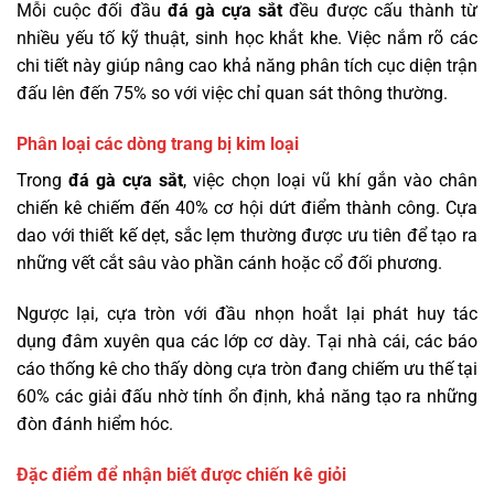
Mỗi cuộc đối đầu
đá gà cựa sắt
đều được cấu thành từ
nhiều yếu tố kỹ thuật, sinh học khắt khe. Việc nắm rõ các
chi tiết này giúp nâng cao khả năng phân tích cục diện trận
đấu lên đến 75% so với việc chỉ quan sát thông thường.
Phân loại các dòng trang bị kim loại
Trong
đá gà cựa sắt
, việc chọn loại vũ khí gắn vào chân
chiến kê chiếm đến 40% cơ hội dứt điểm thành công. Cựa
dao với thiết kế dẹt, sắc lẹm thường được ưu tiên để tạo ra
những vết cắt sâu vào phần cánh hoặc cổ đối phương.
Ngược lại, cựa tròn với đầu nhọn hoắt lại phát huy tác
dụng đâm xuyên qua các lớp cơ dày. Tại nhà cái, các báo
cáo thống kê cho thấy dòng cựa tròn đang chiếm ưu thế tại
60% các giải đấu nhờ tính ổn định, khả năng tạo ra những
đòn đánh hiểm hóc.
Đặc điểm để nhận biết được chiến kê giỏi