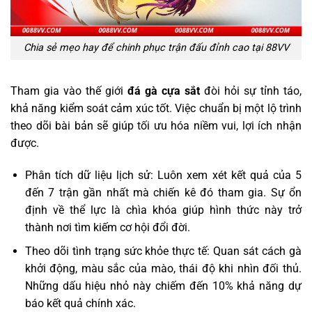
Chia sẻ mẹo hay để chinh phục trận đấu đỉnh cao tại 88VV
Tham gia vào thế giới
đá gà cựa sắt
đòi hỏi sự tỉnh táo,
khả năng kiểm soát cảm xúc tốt. Việc chuẩn bị một lộ trình
theo dõi bài bản sẽ giúp tối ưu hóa niềm vui, lợi ích nhận
được.
Phân tích dữ liệu lịch sử: Luôn xem xét kết quả của 5
đến 7 trận gần nhất mà chiến kê đó tham gia. Sự ổn
định về thể lực là chìa khóa giúp hình thức này trở
thành nơi tìm kiếm cơ hội đổi đời.
Theo dõi tình trạng sức khỏe thực tế: Quan sát cách gà
khởi động, màu sắc của mào, thái độ khi nhìn đối thủ.
Những dấu hiệu nhỏ này chiếm đến 10% khả năng dự
báo kết quả chính xác.