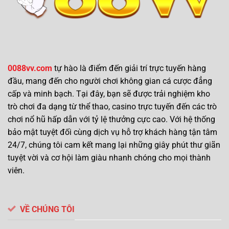
0088vv.com
tự hào là điểm đến giải trí trực tuyến hàng
đầu, mang đến cho người chơi không gian cá cược đẳng
cấp và minh bạch. Tại đây, bạn sẽ được trải nghiệm kho
trò chơi đa dạng từ thể thao, casino trực tuyến đến các trò
chơi nổ hũ hấp dẫn với tỷ lệ thưởng cực cao. Với hệ thống
bảo mật tuyệt đối cùng dịch vụ hỗ trợ khách hàng tận tâm
24/7, chúng tôi cam kết mang lại những giây phút thư giãn
tuyệt vời và cơ hội làm giàu nhanh chóng cho mọi thành
viên.
VỀ CHÚNG TÔI