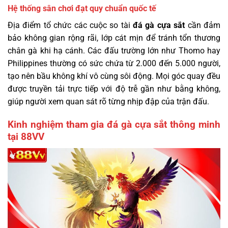
Hệ thống sân chơi đạt quy chuẩn quốc tế
Địa điểm tổ chức các cuộc so tài
đá gà cựa sắt
cần đảm
bảo không gian rộng rãi, lớp cát mịn để tránh tổn thương
chân gà khi hạ cánh. Các đấu trường lớn như Thomo hay
Philippines thường có sức chứa từ 2.000 đến 5.000 người,
tạo nên bầu không khí vô cùng sôi động. Mọi góc quay đều
được truyền tải trực tiếp với độ trễ gần như bằng không,
giúp người xem quan sát rõ từng nhịp đập của trận đấu.
Kinh nghiệm tham gia đá gà cựa sắt thông minh
tại 88VV