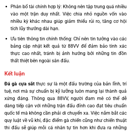
Phân bổ tài chính hợp lý: Không nên tập trung quá nhiều
vào một trận duy nhất. Việc chia nhỏ nguồn vốn vào
nhiều kỳ khác nhau giúp giảm thiểu rủi ro, tăng cơ hội
tích lũy thưởng dài hạn.
Ưu tiên thông tin chính thống: Chỉ nên tin tưởng vào các
bảng cập nhật kết quả từ 88VV để đảm bảo tính xác
thực cao nhất, tránh bị ảnh hưởng bởi những tin đồn
thất thiệt bên ngoài sân đấu.
Kết luận
Đá gà cựa sắt
thực sự là một đấu trường của bản lĩnh, trí
tuệ, nơi mà sự chuẩn bị kỹ lưỡng luôn mang lại thành quả
xứng đáng. Thông qua 88VV, người đam mê có thể dễ
dàng tiếp cận với những trận đấu đỉnh cao đạt tiêu chuẩn
quốc tế mà không cần phải di chuyển xa. Việc nắm bắt các
quy luật về vũ khí, đặc điểm gà chiến cũng như chiến thuật
thi đấu sẽ giúp mỗi cá nhân tự tin hơn khi đưa ra những