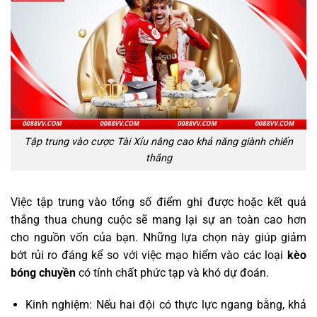
Tập trung vào cược Tài Xỉu nâng cao khả năng giành chiến
thắng
Việc tập trung vào tổng số điểm ghi được hoặc kết quả
thắng thua chung cuộc sẽ mang lại sự an toàn cao hơn
cho nguồn vốn của bạn. Những lựa chọn này giúp giảm
bớt rủi ro đáng kể so với việc mạo hiểm vào các loại
kèo
bóng chuyền
có tính chất phức tạp và khó dự đoán.
Kinh nghiệm: Nếu hai đội có thực lực ngang bằng, khả