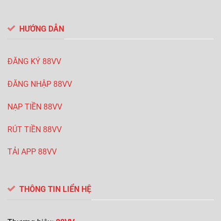
HƯỚNG DẪN
ĐĂNG KÝ 88VV
ĐĂNG NHẬP 88VV
NẠP TIỀN 88VV
RÚT TIỀN 88VV
TẢI APP 88VV
THÔNG TIN LIỂN HỆ