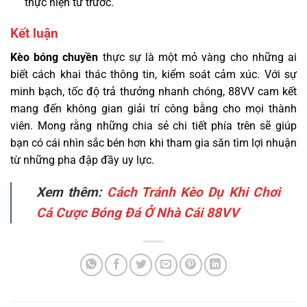
thực hiện từ trước.
Kết luận
Kèo bóng chuyền
thực sự là một mỏ vàng cho những ai
biết cách khai thác thông tin, kiểm soát cảm xúc. Với sự
minh bạch, tốc độ trả thưởng nhanh chóng, 88VV cam kết
mang đến không gian giải trí công bằng cho mọi thành
viên. Mong rằng những chia sẻ chi tiết phía trên sẽ giúp
bạn có cái nhìn sắc bén hơn khi tham gia săn tìm lợi nhuận
từ những pha đập đầy uy lực.
Xem thêm:
Cách Tránh Kèo Dụ Khi Chơi
Cá Cược Bóng Đá Ở Nhà Cái 88VV