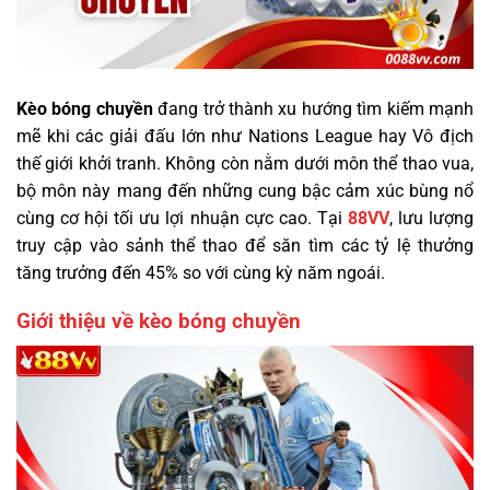
Kèo bóng chuyền
đang trở thành xu hướng tìm kiếm mạnh
mẽ khi các giải đấu lớn như Nations League hay Vô địch
thế giới khởi tranh. Không còn nằm dưới môn thể thao vua,
bộ môn này mang đến những cung bậc cảm xúc bùng nổ
cùng cơ hội tối ưu lợi nhuận cực cao. Tại
88VV
, lưu lượng
truy cập vào sảnh thể thao để săn tìm các tỷ lệ thưởng
tăng trưởng đến 45% so với cùng kỳ năm ngoái.
Giới thiệu về kèo bóng chuyền