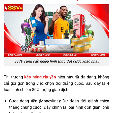
88VV cung cấp nhiều hình thức đặt cược khác nhau
Thị trường
kèo bóng chuyền
hiện nay rất đa dạng, không
chỉ gói gọn trong việc chọn đội thắng cuộc. Sau đây là 4
loại hình chiếm 80% lượng giao dịch:
Cược dòng tiền (Moneyline): Dự đoán đội giành chiến
thắng chung cuộc. Đây chính là loại hình đơn giản, phù