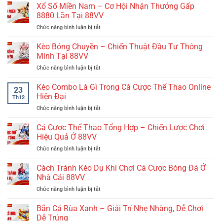
4
Xổ Số Miền Nam – Cơ Hội Nhận Thưởng Gấp
Tối
Tại
Càng
Ưu
8880 Lần Tại 88VV
88VV
–
Hóa
ở
Chức năng bình luận bị tắt
Chiến
Lợi
Xổ
Thuật
Nhuận
Số
Kèo Bóng Chuyền – Chiến Thuật Đầu Tư Thông
Săn
Tại
Miền
Giải
Minh Tại 88VV
88VV
Nam
Thưởng
ở
Chức năng bình luận bị tắt
–
Siêu
Kèo
Cơ
Khủng
Bóng
Kèo Combo Là Gì Trong Cá Cược Thể Thao Online
Hội
23
Chuyền
Nhận
Hiện Đại
Th12
–
Thưởng
ở
Chức năng bình luận bị tắt
Chiến
Gấp
Kèo
Thuật
8880
Combo
Cá Cược Thể Thao Tổng Hợp – Chiến Lược Chơi
Đầu
Lần
Là
Tư
Hiệu Quả Ở 88VV
Tại
Gì
Thông
88VV
ở
Chức năng bình luận bị tắt
Trong
Minh
Cá
Cá
Tại
Cược
Cách Tránh Kèo Dụ Khi Chơi Cá Cược Bóng Đá Ở
Cược
88VV
Thể
Thể
Nhà Cái 88VV
Thao
Thao
ở
Chức năng bình luận bị tắt
Tổng
Online
Cách
Hợp
Hiện
Tránh
Bắn Cá Rùa Xanh – Giải Trí Nhẹ Nhàng, Dễ Chơi
–
Đại
Kèo
Chiến
Dễ Trúng