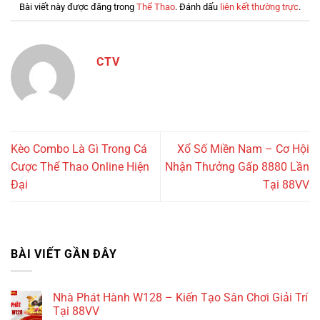
Bài viết này được đăng trong
Thể Thao
. Đánh dấu
liên kết thường trực
.
CTV
Kèo Combo Là Gì Trong Cá
Xổ Số Miền Nam – Cơ Hội
Cược Thể Thao Online Hiện
Nhận Thưởng Gấp 8880 Lần
Đại
Tại 88VV
BÀI VIẾT GẦN ĐÂY
Nhà Phát Hành W128 – Kiến Tạo Sân Chơi Giải Trí
Tại 88VV