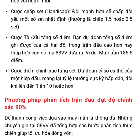
hợp với người mới.
Cược chấp set (Handicap): Đội mạnh hơn sẽ chấp đội
yếu một số set nhất định (thường là chấp 1.5 hoặc 2.5
set).
Cược Tài/Xỉu tổng số điểm: Bạn dự đoán tổng số điểm
ghi được của cả hai đội trong trận đấu cao hơn hay
thấp hơn con số mà 88VV đưa ra. Ví dụ: Mức trần 185.5
điểm.
Cược điểm chính xác từng set: Dự đoán tỷ số cụ thể của
một hiệp đấu, mang lại tỷ lệ thưởng cực kỳ hấp dẫn, đôi
khi lên đến 1 ăn 10 hoặc hơn.
Phương pháp phân tích trận đấu đạt độ chính
xác 90%
Để thành công, việc dựa vào may mắn là không đủ. Những
chuyên gia tại 88VV đã tổng hợp các bước phân tích thực
chiến giúp tối ưu hóa dòng vốn.