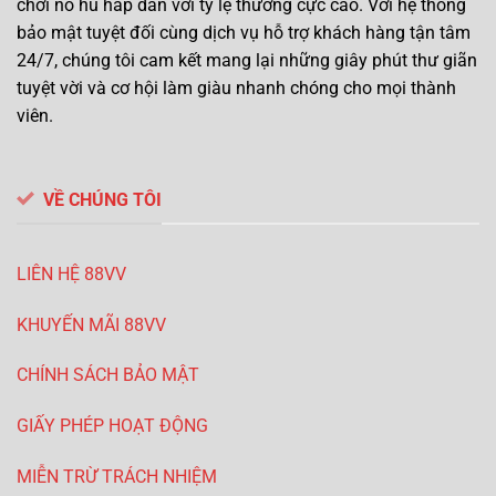
chơi nổ hũ hấp dẫn với tỷ lệ thưởng cực cao. Với hệ thống
bảo mật tuyệt đối cùng dịch vụ hỗ trợ khách hàng tận tâm
24/7, chúng tôi cam kết mang lại những giây phút thư giãn
tuyệt vời và cơ hội làm giàu nhanh chóng cho mọi thành
viên.
VỀ CHÚNG TÔI
LIÊN HỆ 88VV
KHUYẾN MÃI 88VV
CHÍNH SÁCH BẢO MẬT
GIẤY PHÉP HOẠT ĐỘNG
MIỄN TRỪ TRÁCH NHIỆM