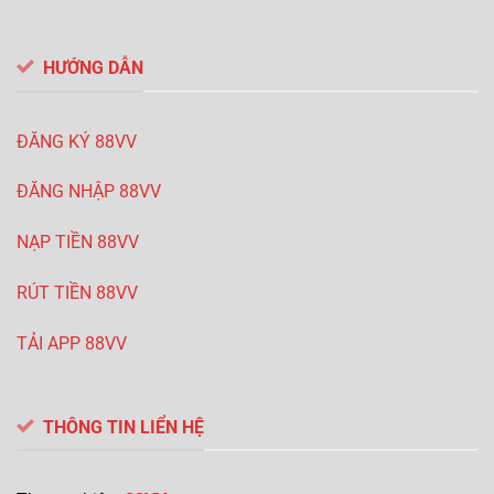
HƯỚNG DẪN
ĐĂNG KÝ 88VV
ĐĂNG NHẬP 88VV
NẠP TIỀN 88VV
RÚT TIỀN 88VV
TẢI APP 88VV
THÔNG TIN LIỂN HỆ