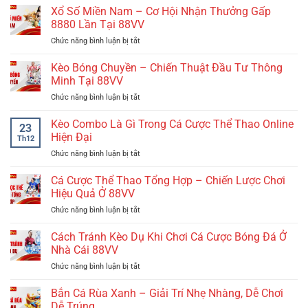
4
Xổ Số Miền Nam – Cơ Hội Nhận Thưởng Gấp
Tối
Tại
Càng
Ưu
8880 Lần Tại 88VV
88VV
–
Hóa
ở
Chức năng bình luận bị tắt
Chiến
Lợi
Xổ
Thuật
Nhuận
Số
Kèo Bóng Chuyền – Chiến Thuật Đầu Tư Thông
Săn
Tại
Miền
Giải
Minh Tại 88VV
88VV
Nam
Thưởng
ở
Chức năng bình luận bị tắt
–
Siêu
Kèo
Cơ
Khủng
Bóng
Kèo Combo Là Gì Trong Cá Cược Thể Thao Online
Hội
23
Chuyền
Nhận
Hiện Đại
Th12
–
Thưởng
ở
Chức năng bình luận bị tắt
Chiến
Gấp
Kèo
Thuật
8880
Combo
Cá Cược Thể Thao Tổng Hợp – Chiến Lược Chơi
Đầu
Lần
Là
Tư
Hiệu Quả Ở 88VV
Tại
Gì
Thông
88VV
ở
Chức năng bình luận bị tắt
Trong
Minh
Cá
Cá
Tại
Cược
Cách Tránh Kèo Dụ Khi Chơi Cá Cược Bóng Đá Ở
Cược
88VV
Thể
Thể
Nhà Cái 88VV
Thao
Thao
ở
Chức năng bình luận bị tắt
Tổng
Online
Cách
Hợp
Hiện
Tránh
Bắn Cá Rùa Xanh – Giải Trí Nhẹ Nhàng, Dễ Chơi
–
Đại
Kèo
Chiến
Dễ Trúng