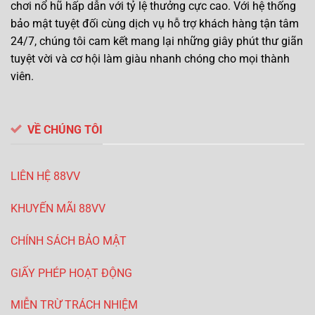
chơi nổ hũ hấp dẫn với tỷ lệ thưởng cực cao. Với hệ thống
bảo mật tuyệt đối cùng dịch vụ hỗ trợ khách hàng tận tâm
24/7, chúng tôi cam kết mang lại những giây phút thư giãn
tuyệt vời và cơ hội làm giàu nhanh chóng cho mọi thành
viên.
VỀ CHÚNG TÔI
LIÊN HỆ 88VV
KHUYẾN MÃI 88VV
CHÍNH SÁCH BẢO MẬT
GIẤY PHÉP HOẠT ĐỘNG
MIỄN TRỪ TRÁCH NHIỆM