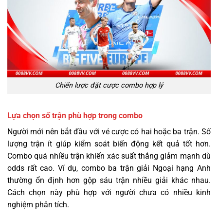
Chiến lược đặt cược combo hợp lý
Lựa chọn số trận phù hợp trong combo
Người mới nên bắt đầu với vé cược có hai hoặc ba trận. Số
lượng trận ít giúp kiểm soát biến động kết quả tốt hơn.
Combo quá nhiều trận khiến xác suất thắng giảm mạnh dù
odds rất cao. Ví dụ, combo ba trận giải Ngoại hạng Anh
thường ổn định hơn gộp sáu trận nhiều giải khác nhau.
Cách chọn này phù hợp với người chưa có nhiều kinh
nghiệm phân tích.