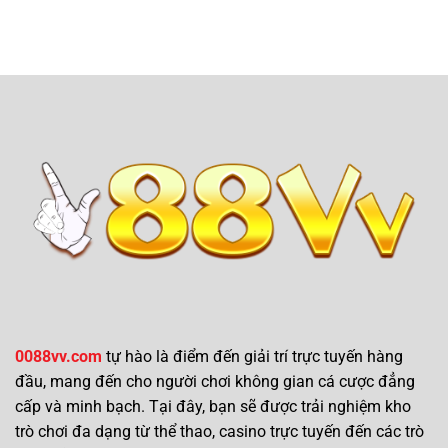
Dân
Ở
Gian
88VV
Việt
Hấp
Dẫn
Và
Dễ
Thắng
0088vv.com
tự hào là điểm đến giải trí trực tuyến hàng
đầu, mang đến cho người chơi không gian cá cược đẳng
cấp và minh bạch. Tại đây, bạn sẽ được trải nghiệm kho
trò chơi đa dạng từ thể thao, casino trực tuyến đến các trò