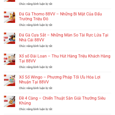
ở
Chức năng bình luận bị tắt
Nhà
Phát
Đá Gà Thomo 88VV – Những Bí Mật Của Đấu
Hành
Trường Triệu Đô
W128
ở
Chức năng bình luận bị tắt
–
Đá
Kiến
Gà
Đá Gà Cựa Sắt – Những Màn So Tài Rực Lửa Tại
Tạo
Thomo
Sân
Nhà Cái 88VV
88VV
Chơi
ở
Chức năng bình luận bị tắt
–
Giải
Đá
Những
Trí
Gà
Xổ số Đài Loan – Thu Hút Hàng Triệu Khách Hàng
Bí
Tại
Cựa
Mật
Tại 88VV
88VV
Sắt
Của
ở
Chức năng bình luận bị tắt
–
Đấu
Xổ
Những
Trường
số
Xổ Số Wingo – Phương Pháp Tối Ưu Hóa Lợi
Màn
Triệu
Đài
So
Nhuận Tại 88VV
Đô
Loan
Tài
ở
Chức năng bình luận bị tắt
–
Rực
Xổ
Thu
Lửa
Số
Đề 4 Càng – Chiến Thuật Săn Giải Thưởng Siêu
Hút
Tại
Wingo
Hàng
Khủng
Nhà
–
Triệu
Cái
ở
Chức năng bình luận bị tắt
Phương
Khách
88VV
Đề
Pháp
Hàng