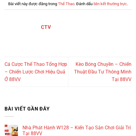
Bài viết này được đăng trong
Thể Thao
. Đánh dấu
liên kết thường trực
.
CTV
Cá Cược Thể Thao Tổng Hợp
Kèo Bóng Chuyền – Chiến
– Chiến Lược Chơi Hiệu Quả
Thuật Đầu Tư Thông Minh
Ở 88VV
Tại 88VV
BÀI VIẾT GẦN ĐÂY
Nhà Phát Hành W128 – Kiến Tạo Sân Chơi Giải Trí
Tại 88VV