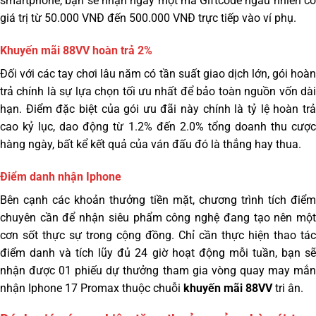
smartphone, bạn sẽ nhận ngay một mã Giftcode ngẫu nhiên có
giá trị từ 50.000 VNĐ đến 500.000 VNĐ trực tiếp vào ví phụ.
Khuyến mãi 88VV hoàn trả 2%
Đối với các tay chơi lâu năm có tần suất giao dịch lớn, gói hoàn
trả chính là sự lựa chọn tối ưu nhất để bảo toàn nguồn vốn dài
hạn. Điểm đặc biệt của gói ưu đãi này chính là tỷ lệ hoàn trả
cao kỷ lục, dao động từ 1.2% đến 2.0% tổng doanh thu cược
hàng ngày, bất kể kết quả của ván đấu đó là thắng hay thua.
Điểm danh nhận Iphone
Bên cạnh các khoản thưởng tiền mặt, chương trình tích điểm
chuyên cần để nhận siêu phẩm công nghệ đang tạo nên một
cơn sốt thực sự trong cộng đồng. Chỉ cần thực hiện thao tác
điểm danh và tích lũy đủ 24 giờ hoạt động mỗi tuần, bạn sẽ
nhận được 01 phiếu dự thưởng tham gia vòng quay may mắn
nhận Iphone 17 Promax thuộc chuỗi
khuyến mãi 88VV
tri ân.