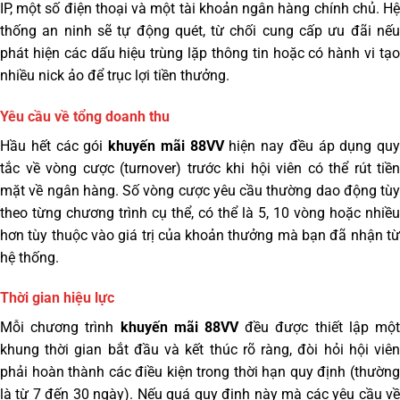
IP, một số điện thoại và một tài khoản ngân hàng chính chủ. Hệ
thống an ninh sẽ tự động quét, từ chối cung cấp ưu đãi nếu
phát hiện các dấu hiệu trùng lặp thông tin hoặc có hành vi tạo
nhiều nick ảo để trục lợi tiền thưởng.
Yêu cầu về tổng doanh thu
Hầu hết các gói
khuyến mãi 88VV
hiện nay đều áp dụng quy
tắc về vòng cược (turnover) trước khi hội viên có thể rút tiền
mặt về ngân hàng. Số vòng cược yêu cầu thường dao động tùy
theo từng chương trình cụ thể, có thể là 5, 10 vòng hoặc nhiều
hơn tùy thuộc vào giá trị của khoản thưởng mà bạn đã nhận từ
hệ thống.
Thời gian hiệu lực
Mỗi chương trình
khuyến mãi 88VV
đều được thiết lập mộ
khung thời gian bắt đầu và kết thúc rõ ràng, đòi hỏi hội viên
phải hoàn thành các điều kiện trong thời hạn quy định (thường
là từ 7 đến 30 ngày). Nếu quá quy định này mà các yêu cầu về