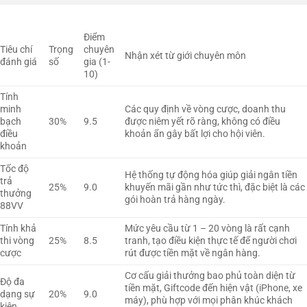
Điểm
Tiêu chí
Trọng
chuyên
Nhận xét từ giới chuyên môn
đánh giá
số
gia (1-
10)
Tính
minh
Các quy định về vòng cược, doanh thu
bạch
30%
9.5
được niêm yết rõ ràng, không có điều
điều
khoản ẩn gây bất lợi cho hội viên.
khoản
Tốc độ
Hệ thống tự động hóa giúp giải ngân tiền
trả
25%
9.0
khuyến mãi gần như tức thì, đặc biệt là các
thưởng
gói hoàn trả hàng ngày.
88VV
Tính khả
Mức yêu cầu từ 1 – 20 vòng là rất cạnh
thi vòng
25%
8.5
tranh, tạo điều kiện thực tế để người chơi
cược
rút được tiền mặt về ngân hàng.
Cơ cấu giải thưởng bao phủ toàn diện từ
Độ đa
tiền mặt, Giftcode đến hiện vật (iPhone, xe
dạng sự
20%
9.0
máy), phù hợp với mọi phân khúc khách
kiện