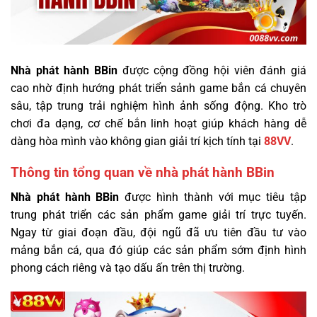
Nhà phát hành BBin
được cộng đồng hội viên đánh giá
cao nhờ định hướng phát triển sảnh game bắn cá chuyên
sâu, tập trung trải nghiệm hình ảnh sống động. Kho trò
chơi đa dạng, cơ chế bắn linh hoạt giúp khách hàng dễ
dàng hòa mình vào không gian giải trí kịch tính tại
88VV
.
Thông tin tổng quan về nhà phát hành BBin
Nhà phát hành BBin
được hình thành với mục tiêu tập
trung phát triển các sản phẩm game giải trí trực tuyến.
Ngay từ giai đoạn đầu, đội ngũ đã ưu tiên đầu tư vào
mảng bắn cá, qua đó giúp các sản phẩm sớm định hình
phong cách riêng và tạo dấu ấn trên thị trường.