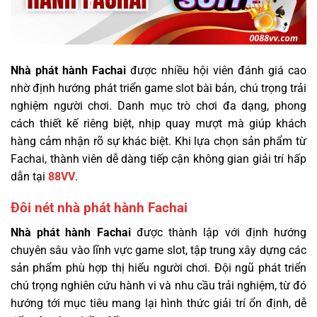
Nhà phát hành Fachai
được nhiều hội viên đánh giá cao
nhờ định hướng phát triển game slot bài bản, chú trọng trải
nghiệm người chơi. Danh mục trò chơi đa dạng, phong
cách thiết kế riêng biệt, nhịp quay mượt mà giúp khách
hàng cảm nhận rõ sự khác biệt. Khi lựa chọn sản phẩm từ
Fachai, thành viên dễ dàng tiếp cận không gian giải trí hấp
dẫn tại
88VV
.
Đôi nét nhà phát hành Fachai
Nhà phát hành Fachai
được thành lập với định hướng
chuyên sâu vào lĩnh vực game slot, tập trung xây dựng các
sản phẩm phù hợp thị hiếu người chơi. Đội ngũ phát triển
chú trọng nghiên cứu hành vi và nhu cầu trải nghiệm, từ đó
hướng tới mục tiêu mang lại hình thức giải trí ổn định, dễ