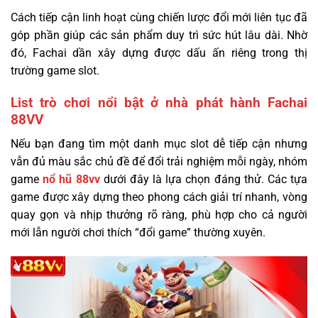
Cách tiếp cận linh hoạt cùng chiến lược đổi mới liên tục đã
góp phần giúp các sản phẩm duy trì sức hút lâu dài. Nhờ
đó, Fachai dần xây dựng được dấu ấn riêng trong thị
trường game slot.
List trò chơi nổi bật ở nhà phát hành Fachai
88VV
Nếu bạn đang tìm một danh mục slot dễ tiếp cận nhưng
vẫn đủ màu sắc chủ đề để đổi trải nghiệm mỗi ngày, nhóm
game
nổ hũ 88vv
dưới đây là lựa chọn đáng thử. Các tựa
game được xây dựng theo phong cách giải trí nhanh, vòng
quay gọn và nhịp thưởng rõ ràng, phù hợp cho cả người
mới lẫn người chơi thích “đổi game” thường xuyên.