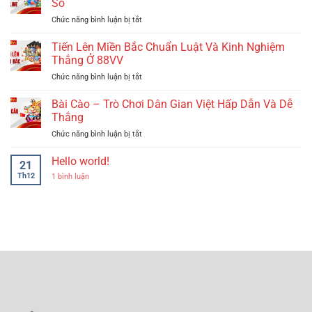
Số
Ngầu
–
Công
ở
Chức năng bình luận bị tắt
Những
Thức
Mạt
Chiến
Chơi
Chược
Tiến Lên Miền Bắc Chuẩn Luật Và Kinh Nghiệm
Thuật
Thắng
Online
Đánh
Thắng Ở 88VV
99%
–
Đỉnh
ở
Chức năng bình luận bị tắt
Giải
Cao
Tiến
Trí
Thắng
Lên
Bài Cào – Trò Chơi Dân Gian Việt Hấp Dẫn Và Dễ
Chiến
99.6%
Miền
Thuật
Thắng
Bắc
Thời
ở
Chức năng bình luận bị tắt
Chuẩn
Đại
Bài
Luật
Số
Cào
Hello world!
Và
21
–
Kinh
Th12
ở
1 bình luận
Trò
Nghiệm
Hello
Chơi
world!
Thắng
Dân
Ở
Gian
88VV
Việt
Hấp
Dẫn
Và
Dễ
Thắng