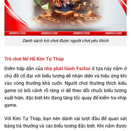
Danh sách trò chơi được người chơi yêu thích
Trò chơi Nổ Hũ Kim Tự Tháp
Điểm hấp dẫn của
nhà phát hành Fachai
ở tựa này nằm ở
chủ đề cổ đại với biểu tượng dễ nhận diện và hiệu ứng khi
vào vòng thưởng khá cuốn. Người chơi thường thích kiểu
game có bối cảnh rõ ràng vì dễ theo dõi chuỗi biểu tượng
xuất hiện, đặc biệt khi đang tăng tốc quay để kiểm tra nhịp
game.
Với Kim Tự Tháp, bạn nên dành vài lượt đầu để quan sát
bảng trả thưởng và các biểu tượng đặc biệt. Khi nắm được