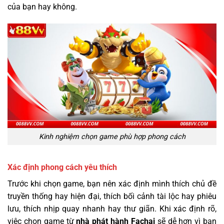
của bạn hay không.
Kinh nghiệm chọn game phù hợp phong cách
Xác định phong cách yêu thích
Trước khi chọn game, bạn nên xác định mình thích chủ đề
truyền thống hay hiện đại, thích bối cảnh tài lộc hay phiêu
lưu, thích nhịp quay nhanh hay thư giãn. Khi xác định rõ,
việc chọn game từ
nhà phát hành Fachai
sẽ dễ hơn vì bạn