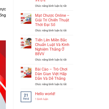
99.6%
Dân
Xí
Gian
Ngầu
ở
Chức năng bình luận bị tắt
trực
Và
Bài
Công
Tứ
tổng
Mạt Chược Online –
Thức
Sắc
Giải Trí Chiến Thuật
Chơi
–
Thời Đại Số
Thắng
Những
99%
ở
Chức năng bình luận bị tắt
Chiến
Mạt
Thuật
Chược
Đánh
Tiến Lên Miền Bắc
Online
Đỉnh
Chuẩn Luật Và Kinh
–
Cao
Nghiệm Thắng Ở
Giải
Thắng
88VV
Trí
99.6%
Chiến
ở
Chức năng bình luận bị tắt
Thuật
Tiến
Thời
Lên
Bài Cào – Trò Chơi
Đại
Miền
Dân Gian Việt Hấp
Số
Bắc
Dẫn Và Dễ Thắng
Chuẩn
ở
Chức năng bình luận bị tắt
Luật
Bài
Và
Cào
Kinh
Hello world!
21
–
Nghiệm
Th12
ở
1 bình luận
Trò
Thắng
Hello
Chơi
Ở
world!
Dân