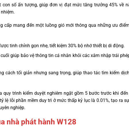
t con số ấn tượng, giúp đơn vị đạt mức tăng trưởng 45% về 
n nhiệm.
ung cấp mang đến một luồng gió mới thông qua những ưu điể
ợc tinh chỉnh gọn nhẹ, tiết kiệm 30% bộ nhớ thiết bị di động.
uối giúp bảo vệ thông tin cá nhân khỏi các xâm nhập trái phé
ng cách tối giản nhưng sang trọng, giúp thao tác tìm kiếm dịc
 quy trình kiểm duyệt nghiêm ngặt gồm 5 bước trước khi đến
ỷ lệ lỗi phần mềm duy trì ở mức thấp kỷ lục là 0.01%, tạo ra sự
huyên nghiệp.
ủa nhà phát hành W128