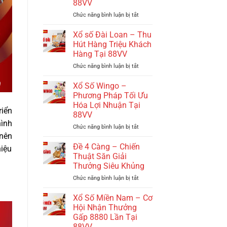
88VV
Những
Tại
Bí
88VV
ở
Chức năng bình luận bị tắt
Mật
Đá
Của
Gà
Xổ số Đài Loan – Thu
Đấu
Cựa
Hút Hàng Triệu Khách
Trường
Sắt
Hàng Tại 88VV
Triệu
–
Đô
ở
Chức năng bình luận bị tắt
Những
Xổ
Màn
số
So
Xổ Số Wingo –
Đài
Tài
Phương Pháp Tối Ưu
Loan
Rực
Hóa Lợi Nhuận Tại
–
Lửa
riển
88VV
Thu
Tại
hình
Hút
Nhà
ở
Chức năng bình luận bị tắt
Hàng
 nên
Cái
Xổ
Triệu
88VV
Số
Đề 4 Càng – Chiến
hiệu
Khách
Wingo
Thuật Săn Giải
Hàng
–
Thưởng Siêu Khủng
Tại
Phương
88VV
ở
Chức năng bình luận bị tắt
Pháp
Đề
Tối
4
Ưu
Xổ Số Miền Nam – Cơ
Càng
Hóa
Hội Nhận Thưởng
–
Lợi
Gấp 8880 Lần Tại
Chiến
Nhuận
88VV