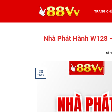
Bỏ
qua
TRANG CH
nội
dung
Nhà Phát Hành W128 – 
ĐĂN
23
Th12