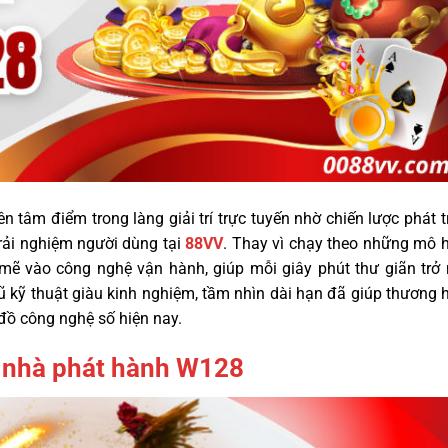
n tâm điểm trong làng giải trí trực tuyến nhờ chiến lược phát t
trải nghiệm người dùng tại
88VV
. Thay vì chạy theo những mô 
mẽ vào công nghệ vận hành, giúp mỗi giây phút thư giãn trở
ũ kỹ thuật giàu kinh nghiệm, tầm nhìn dài hạn đã giúp thương 
 đồ công nghệ số hiện nay.
ừ nhà phát hành W128