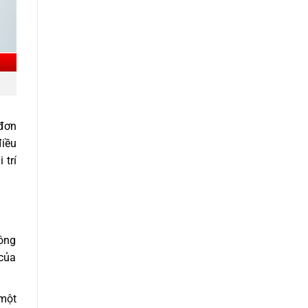
88VV
Gian
Việt
Hấp
Dẫn
Và
Dễ
Thắng
 đơn
điều
 trí
hông
của
 một