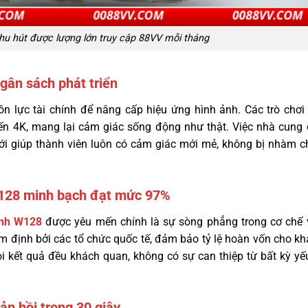
thu hút được lượng lớn truy cập 88VV mỗi tháng
gân sách phát triển
n lực tài chính để nâng cấp hiệu ứng hình ảnh. Các trò chơ
ến 4K, mang lại cảm giác sống động như thật. Việc nhà cung
mới giúp thành viên luôn có cảm giác mới mẻ, không bị nhàm 
W128 minh bạch đạt mức 97%
ành W128
được yêu mến chính là sự sòng phẳng trong cơ chế 
m định bởi các tổ chức quốc tế, đảm bảo tỷ lệ hoàn vốn cho k
 kết quả đều khách quan, không có sự can thiệp từ bất kỳ yế
ản hồi trong 30 giây