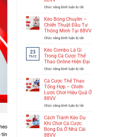
Thuật
Tại
Săn
88VV
ở
Chức năng bình luận bị tắt
Giải
Xổ
Thưởng
Số
Kèo Bóng Chuyền –
Siêu
Miền
Chiến Thuật Đầu Tư
Khủng
Nam
Thông Minh Tại 88VV
–
ở
Chức năng bình luận bị tắt
Cơ
Kèo
Hội
Bóng
Nhận
Kèo Combo Là Gì
23
Chuyền
Thưởng
Trong Cá Cược Thể
Th12
–
Gấp
Thao Online Hiện Đại
Chiến
8880
ở
Chức năng bình luận bị tắt
Thuật
Lần
Kèo
Đầu
Tại
Combo
Tư
88VV
Cá Cược Thể Thao
Là
Thông
Tổng Hợp – Chiến
Gì
Minh
Lược Chơi Hiệu Quả Ở
Trong
Tại
88VV
Cá
88VV
Cược
ở
Chức năng bình luận bị tắt
Thể
Cá
Thao
Cược
Cách Tránh Kèo Dụ
Online
Thể
Khi Chơi Cá Cược
Hiện
Theo
Thao
Bóng Đá Ở Nhà Cái
Đại
Tổng
 tín
88VV
Hợp