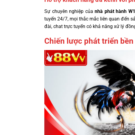
Sự chuyên nghiệp của
nhà phát hành W
tuyến 24/7, mọi thắc mắc liên quan đến s
đài, chat trực tuyến có khả năng xử lý đồ
Chiến lược phát triển bề