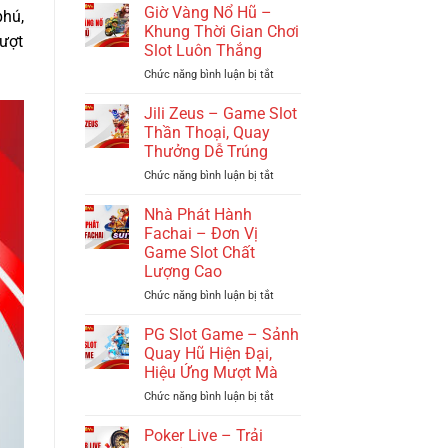
Cá
Bắn
Giờ Vàng Nổ Hũ –
phú,
Jili
Cá
Khung Thời Gian Chơi
lượt
–
Top
Slot Luôn Thắng
Lối
Đầu
ở
Chức năng bình luận bị tắt
Chơi
Hiện
Giờ
Đơn
Nay
Vàng
Giản,
Jili Zeus – Game Slot
Nổ
Săn
Thần Thoại, Quay
Hũ
Thưởng
Thưởng Dễ Trúng
–
Siêu
ở
Chức năng bình luận bị tắt
Khung
Đỉnh
Jili
Thời
Zeus
Gian
Nhà Phát Hành
–
Chơi
Fachai – Đơn Vị
Game
Slot
Game Slot Chất
Slot
Luôn
Lượng Cao
Thần
Thắng
Thoại,
ở
Chức năng bình luận bị tắt
Quay
Nhà
Thưởng
Phát
PG Slot Game – Sảnh
Dễ
Hành
Quay Hũ Hiện Đại,
Trúng
Fachai
Hiệu Ứng Mượt Mà
–
ở
Chức năng bình luận bị tắt
Đơn
PG
Vị
Slot
Game
Poker Live – Trải
Game
Slot