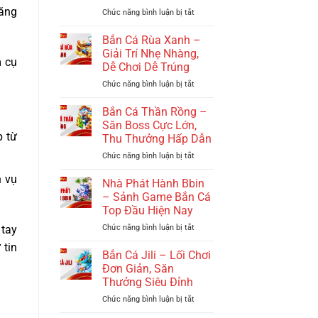
năng
–
ở
Chức năng bình luận bị tắt
Chiến
Cách
Lược
Tránh
Bắn Cá Rùa Xanh –
Chơi
Kèo
Giải Trí Nhẹ Nhàng,
Hiệu
Dụ
m cụ
Dễ Chơi Dễ Trúng
Quả
Khi
Ở
ở
Chức năng bình luận bị tắt
Chơi
88VV
Bắn
Cá
Cá
Cược
Bắn Cá Thần Rồng –
Rùa
Bóng
Săn Boss Cực Lớn,
Xanh
Đá
p từ
Thu Thưởng Hấp Dẫn
–
Ở
ở
Chức năng bình luận bị tắt
Giải
Nhà
Bắn
Trí
Cái
h vụ
Cá
Nhẹ
88VV
Nhà Phát Hành Bbin
Thần
Nhàng,
– Sảnh Game Bắn Cá
Rồng
Dễ
Top Đầu Hiện Nay
–
Chơi
ở
Chức năng bình luận bị tắt
Săn
 tay
Dễ
Nhà
Boss
Trúng
 tin
Phát
Cực
Bắn Cá Jili – Lối Chơi
Hành
Lớn,
Đơn Giản, Săn
Bbin
Thu
Thưởng Siêu Đỉnh
–
Thưởng
ở
Chức năng bình luận bị tắt
Sảnh
Hấp
Bắn
Game
Dẫn