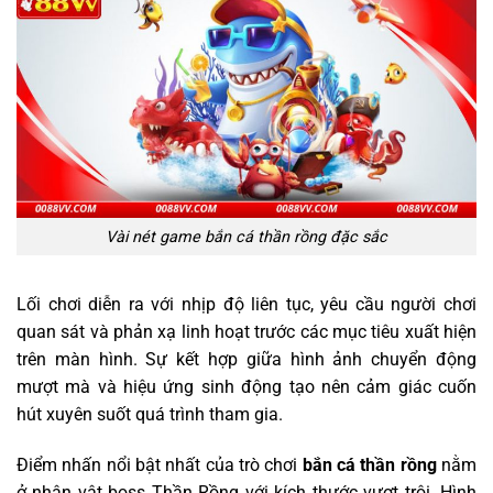
Vài nét game bắn cá thần rồng đặc sắc
Lối chơi diễn ra với nhịp độ liên tục, yêu cầu người chơi
quan sát và phản xạ linh hoạt trước các mục tiêu xuất hiện
trên màn hình. Sự kết hợp giữa hình ảnh chuyển động
mượt mà và hiệu ứng sinh động tạo nên cảm giác cuốn
hút xuyên suốt quá trình tham gia.
Điểm nhấn nổi bật nhất của trò chơi
bắn cá thần rồng
nằm
ở nhân vật boss Thần Rồng với kích thước vượt trội. Hình