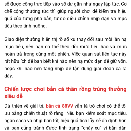
sẽ được cộng trực tiếp vào số dư gần như ngay lập tức. Cơ
chế cộng thưởng tức thì giúp người chơi dễ kiểm tra hiệu
quả của từng pha bắn, từ đó điều chỉnh nhịp đạn và mục
tiêu theo tình huống.
Giao diện thường hiển thị rõ số xu thay đổi sau mỗi lần hạ
mục tiêu, nên bạn có thể theo dõi mức tiêu hao và mức
hoàn trả trong cùng một phiên. Việc quan sát liên tục này
rất hữu ích để bạn biết khi nào nên hạ mức đạn để giữ vốn,
hoặc khi nào nên tăng nhịp để tận dụng giai đoạn cá ra
dày.
Chiến lược chơi bắn cá thần rồng trúng thưởng
siêu dễ
Dù thiên về giải trí,
bắn cá 88VV
vẫn là trò chơi có thể tối
ưu bằng chiến thuật rõ ràng. Nếu bạn kiểm soát mục tiêu,
ngân sách và nhịp bắn tốt, hiệu quả tích lũy sẽ ổn định hơn
và bạn cũng tránh được tình trạng “cháy xu” vì bắn dàn