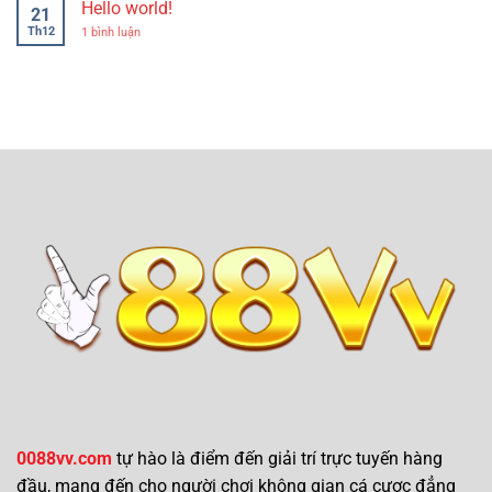
Cào
Hello world!
Và
21
–
Kinh
Th12
ở
1 bình luận
Trò
Nghiệm
Hello
Chơi
world!
Thắng
Dân
Ở
Gian
88VV
Việt
Hấp
Dẫn
Và
Dễ
Thắng
0088vv.com
tự hào là điểm đến giải trí trực tuyến hàng
đầu, mang đến cho người chơi không gian cá cược đẳng