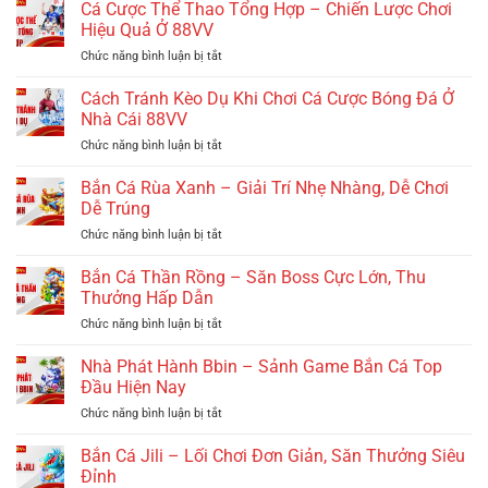
Combo
Cá Cược Thể Thao Tổng Hợp – Chiến Lược Chơi
Đầu
Lần
Là
Tư
Hiệu Quả Ở 88VV
Tại
Gì
Thông
88VV
ở
Chức năng bình luận bị tắt
Trong
Minh
Cá
Cá
Tại
Cược
Cách Tránh Kèo Dụ Khi Chơi Cá Cược Bóng Đá Ở
Cược
88VV
Thể
Thể
Nhà Cái 88VV
Thao
Thao
ở
Chức năng bình luận bị tắt
Tổng
Online
Cách
Hợp
Hiện
Tránh
Bắn Cá Rùa Xanh – Giải Trí Nhẹ Nhàng, Dễ Chơi
–
Đại
Kèo
Chiến
Dễ Trúng
Dụ
Lược
ở
Chức năng bình luận bị tắt
Khi
Chơi
Bắn
Chơi
Hiệu
Cá
Bắn Cá Thần Rồng – Săn Boss Cực Lớn, Thu
Cá
Quả
Rùa
Cược
Thưởng Hấp Dẫn
Ở
Xanh
Bóng
88VV
ở
Chức năng bình luận bị tắt
–
Đá
Bắn
Giải
Ở
Cá
Nhà Phát Hành Bbin – Sảnh Game Bắn Cá Top
Trí
Nhà
Thần
Nhẹ
Đầu Hiện Nay
Cái
Rồng
Nhàng,
88VV
ở
Chức năng bình luận bị tắt
–
Dễ
Nhà
Săn
Chơi
Phát
Bắn Cá Jili – Lối Chơi Đơn Giản, Săn Thưởng Siêu
Boss
Dễ
Hành
Cực
Đỉnh
Trúng
Bbin