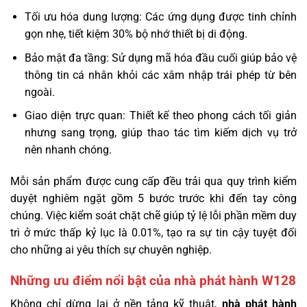
Tối ưu hóa dung lượng: Các ứng dụng được tinh chỉnh
gọn nhẹ, tiết kiệm 30% bộ nhớ thiết bị di động.
Bảo mật đa tầng: Sử dụng mã hóa đầu cuối giúp bảo vệ
thông tin cá nhân khỏi các xâm nhập trái phép từ bên
ngoài.
Giao diện trực quan: Thiết kế theo phong cách tối giản
nhưng sang trọng, giúp thao tác tìm kiếm dịch vụ trở
nên nhanh chóng.
Mỗi sản phẩm được cung cấp đều trải qua quy trình kiểm
duyệt nghiêm ngặt gồm 5 bước trước khi đến tay công
chúng. Việc kiểm soát chặt chẽ giúp tỷ lệ lỗi phần mềm duy
trì ở mức thấp kỷ lục là 0.01%, tạo ra sự tin cậy tuyệt đối
cho những ai yêu thích sự chuyên nghiệp.
Những ưu điểm nổi bật của nhà phát hành W128
Không chỉ dừng lại ở nền tảng kỹ thuật,
nhà phát hành