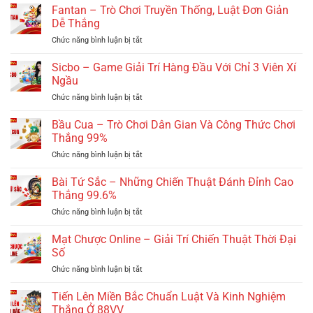
Live
Fantan – Trò Chơi Truyền Thống, Luật Đơn Giản
Hũ
Cao
–
Hiện
Dễ Thắng
Trải
Đại,
ở
Chức năng bình luận bị tắt
Nghiệm
Hiệu
Fantan
Chơi
Ứng
–
Sicbo – Game Giải Trí Hàng Đầu Với Chỉ 3 Viên Xí
Bài
Mượt
Trò
Trực
Ngầu
Mà
Chơi
Tiếp
ở
Chức năng bình luận bị tắt
Truyền
Chuẩn
Sicbo
Thống,
Casino
–
Bầu Cua – Trò Chơi Dân Gian Và Công Thức Chơi
Luật
Game
Đơn
Thắng 99%
Giải
Giản
ở
Chức năng bình luận bị tắt
Trí
Dễ
Bầu
Hàng
Thắng
Cua
Bài Tứ Sắc – Những Chiến Thuật Đánh Đỉnh Cao
Đầu
–
Với
Thắng 99.6%
Trò
Chỉ
ở
Chức năng bình luận bị tắt
Chơi
3
Bài
Dân
Viên
Tứ
Mạt Chược Online – Giải Trí Chiến Thuật Thời Đại
Gian
Xí
Sắc
Và
Số
Ngầu
–
Công
ở
Chức năng bình luận bị tắt
Những
Thức
Mạt
Chiến
Chơi
Chược
Tiến Lên Miền Bắc Chuẩn Luật Và Kinh Nghiệm
Thuật
Thắng
Online
Đánh
Thắng Ở 88VV
99%