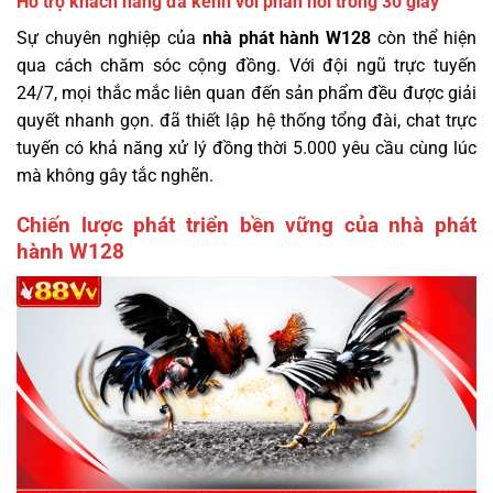
Hỗ trợ khách hàng đa kênh với phản hồi trong 30 giây
Sự chuyên nghiệp của
nhà phát hành W128
còn thể hiện
qua cách chăm sóc cộng đồng. Với đội ngũ trực tuyến
24/7, mọi thắc mắc liên quan đến sản phẩm đều được giải
quyết nhanh gọn. đã thiết lập hệ thống tổng đài, chat trực
tuyến có khả năng xử lý đồng thời 5.000 yêu cầu cùng lúc
mà không gây tắc nghẽn.
Chiến lược phát triển bền vững của nhà phát
hành W128