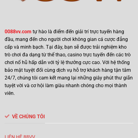
0088vv.com
tự hào là điểm đến giải trí trực tuyến hàng
đầu, mang đến cho người chơi không gian cá cược đẳng
cấp và minh bạch. Tại đây, bạn sẽ được trải nghiệm kho
trò chơi đa dạng từ thể thao, casino trực tuyến đến các trò
chơi nổ hũ hấp dẫn với tỷ lệ thưởng cực cao. Với hệ thống
bảo mật tuyệt đối cùng dịch vụ hỗ trợ khách hàng tận tâm
24/7, chúng tôi cam kết mang lại những giây phút thư giãn
tuyệt vời và cơ hội làm giàu nhanh chóng cho mọi thành
viên.
VỀ CHÚNG TÔI
LIÊN HỆ 88VV