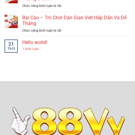
–
Đỉnh
ở
Chức năng bình luận bị tắt
Giải
Cao
Tiến
Trí
Thắng
Lên
Bài Cào – Trò Chơi Dân Gian Việt Hấp Dẫn Và Dễ
Chiến
99.6%
Miền
Thuật
Thắng
Bắc
Thời
ở
Chức năng bình luận bị tắt
Chuẩn
Đại
Bài
Luật
Số
Cào
Hello world!
Và
21
–
Kinh
Th12
ở
1 bình luận
Trò
Nghiệm
Hello
Chơi
world!
Thắng
Dân
Ở
Gian
88VV
Việt
Hấp
Dẫn
Và
Dễ
Thắng