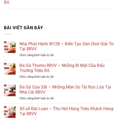
Đô
BÀI VIẾT GẦN ĐÂY
Nhà Phát Hành W128 – Kiến Tạo Sân Chơi Giải Trí
Tại 88VV
ở
Chức năng bình luận bị tắt
Nhà
Phát
Đá Gà Thomo 88VV – Những Bí Mật Của Đấu
Hành
Trường Triệu Đô
W128
ở
Chức năng bình luận bị tắt
–
Đá
Kiến
Gà
Đá Gà Cựa Sắt – Những Màn So Tài Rực Lửa Tại
Tạo
Thomo
Sân
Nhà Cái 88VV
88VV
Chơi
ở
Chức năng bình luận bị tắt
–
Giải
Đá
Những
Trí
Gà
Xổ số Đài Loan – Thu Hút Hàng Triệu Khách Hàng
Bí
Tại
Cựa
Mật
Tại 88VV
88VV
Sắt
Của