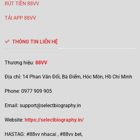
RÚT TIỀN 88VV
TẢI APP 88VV
THÔNG TIN LIỂN HỆ
Thương hiệu:
88VV
Địa chỉ: 14 Phan Văn Đối, Bà Điểm, Hóc Môn, Hồ Chí Minh
Phone: 0977 909 905
Email:
support@selectbiography.in
Website:
https://selectbiography.in/
HASTAG: #88vv nhacai , #88vv bet,