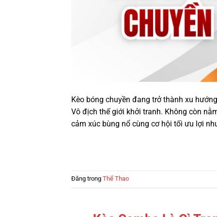
Kèo bóng chuyền đang trở thành xu hướng
Vô địch thế giới khởi tranh. Không còn 
cảm xúc bùng nổ cùng cơ hội tối ưu lợi nh
Đăng trong
Thể Thao