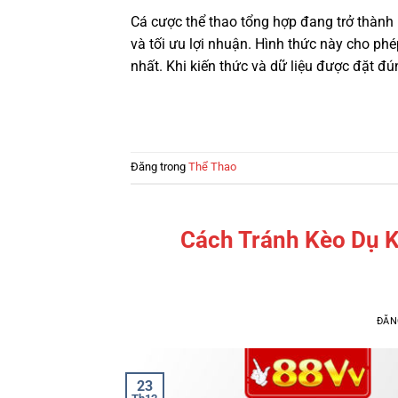
Cá cược thể thao tổng hợp đang trở thành
và tối ưu lợi nhuận. Hình thức này cho ph
nhất. Khi kiến thức và dữ liệu được đặt đú
Đăng trong
Thể Thao
Cách Tránh Kèo Dụ K
ĐĂN
23