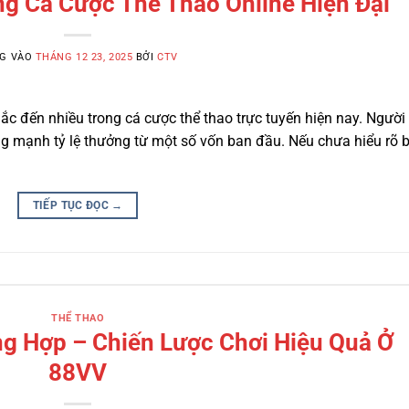
g Cá Cược Thể Thao Online Hiện Đại
G VÀO
THÁNG 12 23, 2025
BỞI
CTV
ắc đến nhiều trong cá cược thể thao trực tuyến hiện nay. Người
ng mạnh tỷ lệ thưởng từ một số vốn ban đầu. Nếu chưa hiểu rõ 
TIẾP TỤC ĐỌC
→
THỂ THAO
g Hợp – Chiến Lược Chơi Hiệu Quả Ở
88VV