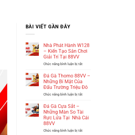
BÀI VIẾT GẦN ĐÂY
Nhà Phát Hành W128
– Kiến Tạo Sân Chơi
Giải Trí Tại 88VV
ở
Chức năng bình luận bị tắt
Nhà
Phát
Đá Gà Thomo 88VV –
Hành
Những Bí Mật Của
W128
Đấu Trường Triệu Đô
–
ở
Chức năng bình luận bị tắt
Kiến
Đá
Tạo
Gà
Sân
Đá Gà Cựa Sắt –
Thomo
Chơi
Những Màn So Tài
88VV
Giải
Rực Lửa Tại Nhà Cái
–
Trí
88VV
Những
Tại
Bí
88VV
ở
Chức năng bình luận bị tắt