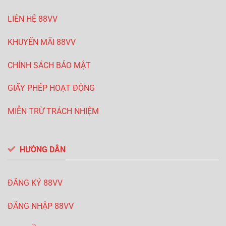
LIÊN HỆ 88VV
KHUYẾN MÃI 88VV
CHÍNH SÁCH BẢO MẬT
GIẤY PHÉP HOẠT ĐỘNG
MIỄN TRỪ TRÁCH NHIỆM
HƯỚNG DẪN
ĐĂNG KÝ 88VV
ĐĂNG NHẬP 88VV