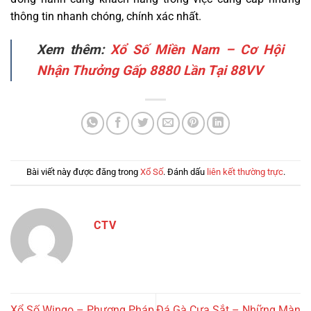
thông tin nhanh chóng, chính xác nhất.
Xem thêm:
Xổ Số Miền Nam – Cơ Hội
Nhận Thưởng Gấp 8880 Lần Tại 88VV
Bài viết này được đăng trong
Xổ Số
. Đánh dấu
liên kết thường trực
.
CTV
Xổ Số Wingo – Phương Pháp
Đá Gà Cựa Sắt – Những Màn