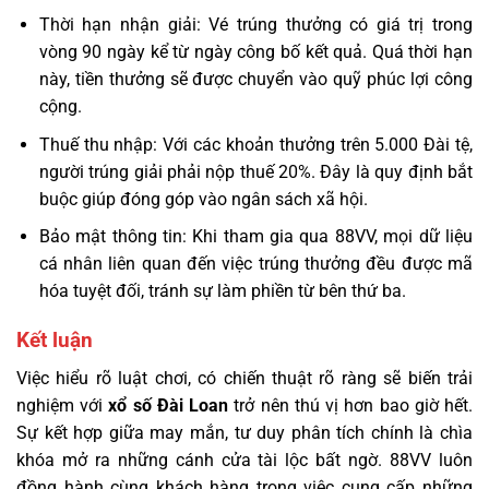
Thời hạn nhận giải: Vé trúng thưởng có giá trị trong
vòng 90 ngày kể từ ngày công bố kết quả. Quá thời hạn
này, tiền thưởng sẽ được chuyển vào quỹ phúc lợi công
cộng.
Thuế thu nhập: Với các khoản thưởng trên 5.000 Đài tệ,
người trúng giải phải nộp thuế 20%. Đây là quy định bắt
buộc giúp đóng góp vào ngân sách xã hội.
Bảo mật thông tin: Khi tham gia qua 88VV, mọi dữ liệu
cá nhân liên quan đến việc trúng thưởng đều được mã
hóa tuyệt đối, tránh sự làm phiền từ bên thứ ba.
Kết luận
Việc hiểu rõ luật chơi, có chiến thuật rõ ràng sẽ biến trải
nghiệm với
xổ số Đài Loan
trở nên thú vị hơn bao giờ hết.
Sự kết hợp giữa may mắn, tư duy phân tích chính là chìa
khóa mở ra những cánh cửa tài lộc bất ngờ. 88VV luôn
đồng hành cùng khách hàng trong việc cung cấp những