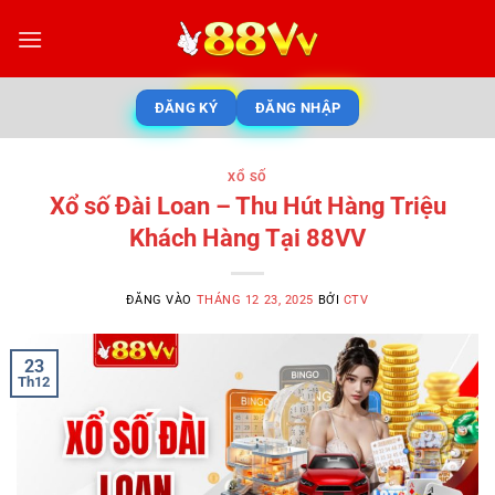
Bỏ
qua
nội
dung
ĐĂNG KÝ
ĐĂNG NHẬP
XỔ SỐ
Xổ số Đài Loan – Thu Hút Hàng Triệu
Khách Hàng Tại 88VV
ĐĂNG VÀO
THÁNG 12 23, 2025
BỞI
CTV
23
Th12