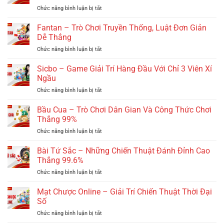
–
Slot
ở
Chức năng bình luận bị tắt
Sảnh
Chất
Poker
Quay
Lượng
Live
Fantan – Trò Chơi Truyền Thống, Luật Đơn Giản
Hũ
Cao
–
Hiện
Dễ Thắng
Trải
Đại,
ở
Chức năng bình luận bị tắt
Nghiệm
Hiệu
Fantan
Chơi
Ứng
–
Sicbo – Game Giải Trí Hàng Đầu Với Chỉ 3 Viên Xí
Bài
Mượt
Trò
Trực
Ngầu
Mà
Chơi
Tiếp
ở
Chức năng bình luận bị tắt
Truyền
Chuẩn
Sicbo
Thống,
Casino
–
Bầu Cua – Trò Chơi Dân Gian Và Công Thức Chơi
Luật
Game
Đơn
Thắng 99%
Giải
Giản
ở
Chức năng bình luận bị tắt
Trí
Dễ
Bầu
Hàng
Thắng
Cua
Bài Tứ Sắc – Những Chiến Thuật Đánh Đỉnh Cao
Đầu
–
Với
Thắng 99.6%
Trò
Chỉ
ở
Chức năng bình luận bị tắt
Chơi
3
Bài
Dân
Viên
Tứ
Mạt Chược Online – Giải Trí Chiến Thuật Thời Đại
Gian
Xí
Sắc
Và
Số
Ngầu
–
Công
ở
Chức năng bình luận bị tắt
Những
Thức
Mạt
Chiến