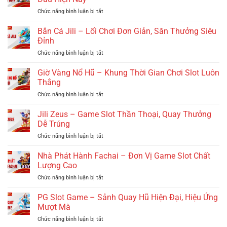
Rồng
Nhàng,
88VV
ở
Chức năng bình luận bị tắt
–
Dễ
Nhà
Săn
Chơi
Phát
Bắn Cá Jili – Lối Chơi Đơn Giản, Săn Thưởng Siêu
Boss
Dễ
Hành
Cực
Đỉnh
Trúng
Bbin
Lớn,
ở
Chức năng bình luận bị tắt
–
Thu
Bắn
Sảnh
Thưởng
Cá
Giờ Vàng Nổ Hũ – Khung Thời Gian Chơi Slot Luôn
Game
Hấp
Jili
Bắn
Thắng
Dẫn
–
Cá
ở
Chức năng bình luận bị tắt
Lối
Top
Giờ
Chơi
Đầu
Vàng
Jili Zeus – Game Slot Thần Thoại, Quay Thưởng
Đơn
Hiện
Nổ
Giản,
Dễ Trúng
Nay
Hũ
Săn
ở
Chức năng bình luận bị tắt
–
Thưởng
Jili
Khung
Siêu
Zeus
Nhà Phát Hành Fachai – Đơn Vị Game Slot Chất
Thời
Đỉnh
–
Gian
Lượng Cao
Game
Chơi
ở
Chức năng bình luận bị tắt
Slot
Slot
Nhà
Thần
Luôn
Phát
PG Slot Game – Sảnh Quay Hũ Hiện Đại, Hiệu Ứng
Thoại,
Thắng
Hành
Quay
Mượt Mà
Fachai
Thưởng
ở
Chức năng bình luận bị tắt
–
Dễ