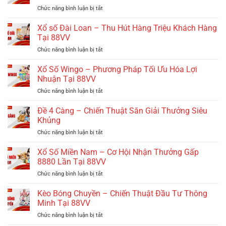
88VV
Chơi
ở
Chức năng bình luận bị tắt
–
Giải
Đá
Những
Trí
Gà
Xổ số Đài Loan – Thu Hút Hàng Triệu Khách Hàng
Bí
Tại
Cựa
Mật
Tại 88VV
88VV
Sắt
Của
ở
Chức năng bình luận bị tắt
–
Đấu
Xổ
Những
Trường
số
Xổ Số Wingo – Phương Pháp Tối Ưu Hóa Lợi
Màn
Triệu
Đài
So
Nhuận Tại 88VV
Đô
Loan
Tài
ở
Chức năng bình luận bị tắt
–
Rực
Xổ
Thu
Lửa
Số
Đề 4 Càng – Chiến Thuật Săn Giải Thưởng Siêu
Hút
Tại
Wingo
Hàng
Khủng
Nhà
–
Triệu
Cái
ở
Chức năng bình luận bị tắt
Phương
Khách
88VV
Đề
Pháp
Hàng
4
Xổ Số Miền Nam – Cơ Hội Nhận Thưởng Gấp
Tối
Tại
Càng
Ưu
8880 Lần Tại 88VV
88VV
–
Hóa
ở
Chức năng bình luận bị tắt
Chiến
Lợi
Xổ
Thuật
Nhuận
Số
Kèo Bóng Chuyền – Chiến Thuật Đầu Tư Thông
Săn
Tại
Miền
Giải
Minh Tại 88VV
88VV
Nam
Thưởng
ở
Chức năng bình luận bị tắt
–
Siêu
Kèo
Cơ