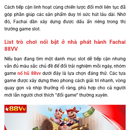
Cách tiếp cận linh hoạt cùng chiến lược đổi mới liên tục đã
góp phần giúp các sản phẩm duy trì sức hút lâu dài. Nhờ
đó, Fachai dần xây dựng được dấu ấn riêng trong thị
trường game slot.
List trò chơi nổi bật ở nhà phát hành Fachai
88VV
Nếu bạn đang tìm một danh mục slot dễ tiếp cận nhưng
vẫn đủ màu sắc chủ đề để đổi trải nghiệm mỗi ngày, nhóm
game
nổ hũ 88vv
dưới đây là lựa chọn đáng thử. Các tựa
game được xây dựng theo phong cách giải trí nhanh, vòng
quay gọn và nhịp thưởng rõ ràng, phù hợp cho cả người
mới lẫn người chơi thích “đổi game” thường xuyên.