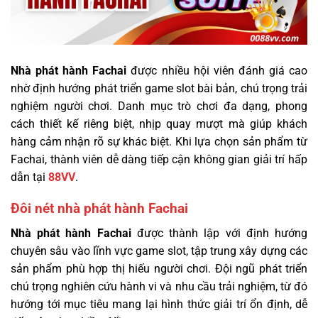
Nhà phát hành Fachai
được nhiều hội viên đánh giá cao
nhờ định hướng phát triển game slot bài bản, chú trọng trải
nghiệm người chơi. Danh mục trò chơi đa dạng, phong
cách thiết kế riêng biệt, nhịp quay mượt mà giúp khách
hàng cảm nhận rõ sự khác biệt. Khi lựa chọn sản phẩm từ
Fachai, thành viên dễ dàng tiếp cận không gian giải trí hấp
dẫn tại
88VV
.
Đôi nét nhà phát hành Fachai
Nhà phát hành Fachai
được thành lập với định hướng
chuyên sâu vào lĩnh vực game slot, tập trung xây dựng các
sản phẩm phù hợp thị hiếu người chơi. Đội ngũ phát triển
chú trọng nghiên cứu hành vi và nhu cầu trải nghiệm, từ đó
hướng tới mục tiêu mang lại hình thức giải trí ổn định, dễ