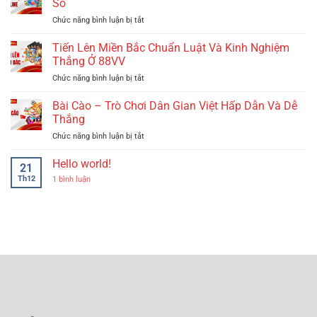
Số
Ngầu
–
Công
ở
Chức năng bình luận bị tắt
Những
Thức
Mạt
Chiến
Chơi
Chược
Tiến Lên Miền Bắc Chuẩn Luật Và Kinh Nghiệm
Thuật
Thắng
Online
Đánh
Thắng Ở 88VV
99%
–
Đỉnh
ở
Chức năng bình luận bị tắt
Giải
Cao
Tiến
Trí
Thắng
Lên
Bài Cào – Trò Chơi Dân Gian Việt Hấp Dẫn Và Dễ
Chiến
99.6%
Miền
Thuật
Thắng
Bắc
Thời
ở
Chức năng bình luận bị tắt
Chuẩn
Đại
Bài
Luật
Số
Cào
Hello world!
Và
21
–
Kinh
Th12
ở
1 bình luận
Trò
Nghiệm
Hello
Chơi
world!
Thắng
Dân
Ở
Gian
88VV
Việt
Hấp
Dẫn
Và
Dễ
Thắng