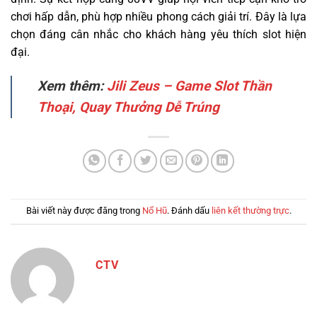
chơi hấp dẫn, phù hợp nhiều phong cách giải trí. Đây là lựa
chọn đáng cân nhắc cho khách hàng yêu thích slot hiện
đại.
Xem thêm:
Jili Zeus – Game Slot Thần
Thoại, Quay Thưởng Dễ Trúng
Bài viết này được đăng trong
Nổ Hũ
. Đánh dấu
liên kết thường trực
.
CTV