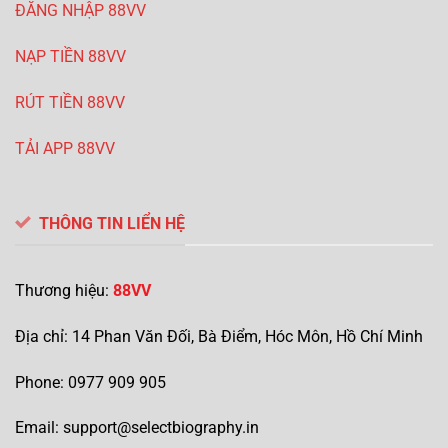
ĐĂNG NHẬP 88VV
NẠP TIỀN 88VV
RÚT TIỀN 88VV
TẢI APP 88VV
THÔNG TIN LIỂN HỆ
Thương hiệu:
88VV
Địa chỉ: 14 Phan Văn Đối, Bà Điểm, Hóc Môn, Hồ Chí Minh
Phone: 0977 909 905
Email:
support@selectbiography.in