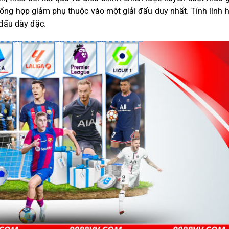
tổng hợp giảm phụ thuộc vào một giải đấu duy nhất. Tính linh 
i đấu dày đặc.