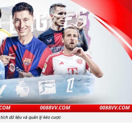
tích dữ liệu và quản lý kèo cược