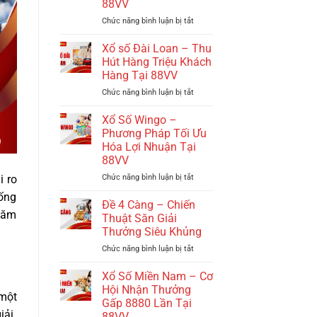
88VV
Những
Tại
Bí
88VV
ở
Chức năng bình luận bị tắt
Mật
Đá
Của
Gà
Xổ số Đài Loan – Thu
Đấu
Cựa
Hút Hàng Triệu Khách
Trường
Sắt
Hàng Tại 88VV
Triệu
–
Đô
ở
Chức năng bình luận bị tắt
Những
Xổ
Màn
số
So
Xổ Số Wingo –
Đài
Tài
Phương Pháp Tối Ưu
Loan
Rực
Hóa Lợi Nhuận Tại
–
Lửa
88VV
Thu
Tại
Hút
Nhà
ở
Chức năng bình luận bị tắt
i ro
Hàng
Cái
Xổ
hống
Triệu
88VV
Số
Đề 4 Càng – Chiến
Khách
Wingo
 năm
Thuật Săn Giải
Hàng
–
Thưởng Siêu Khủng
Tại
Phương
88VV
ở
Chức năng bình luận bị tắt
Pháp
Đề
Tối
4
Ưu
Xổ Số Miền Nam – Cơ
Càng
Hóa
Hội Nhận Thưởng
 một
–
Lợi
Gấp 8880 Lần Tại
Chiến
Nhuận
iải.
88VV