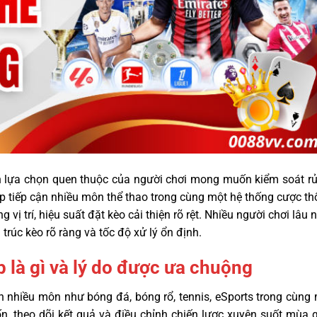
 lựa chọn quen thuộc của người chơi mong muốn kiểm soát rủ
ép tiếp cận nhiều môn thể thao trong cùng một hệ thống cược t
 vị trí, hiệu suất đặt kèo cải thiện rõ rệt. Nhiều người chơi lâu
trúc kèo rõ ràng và tốc độ xử lý ổn định.
 là gì và lý do được ưa chuộng
ên nhiều môn như bóng đá, bóng rổ, tennis, eSports trong cùng
n, theo dõi kết quả và điều chỉnh chiến lược xuyên suốt mùa g