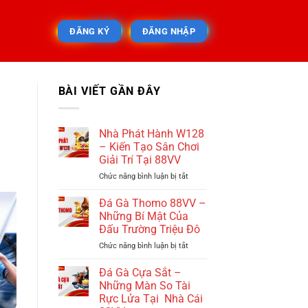
ĐĂNG KÝ
ĐĂNG NHẬP
BÀI VIẾT GẦN ĐÂY
Nhà Phát Hành W128
– Kiến Tạo Sân Chơi
Giải Trí Tại 88VV
ở
Chức năng bình luận bị tắt
Nhà
Phát
Đá Gà Thomo 88VV –
Hành
Những Bí Mật Của
W128
Đấu Trường Triệu Đô
–
ở
Chức năng bình luận bị tắt
Kiến
Đá
Tạo
Gà
Sân
Đá Gà Cựa Sắt –
Thomo
Chơi
Những Màn So Tài
88VV
Giải
Rực Lửa Tại Nhà Cái
–
Trí