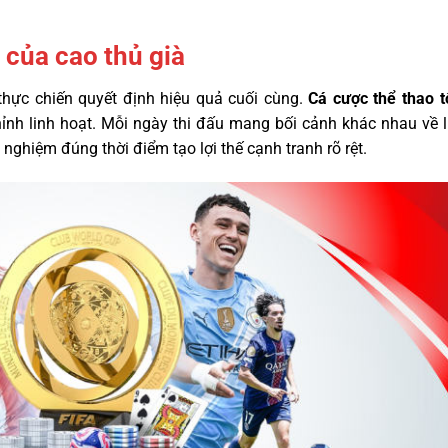
 của cao thủ già
hực chiến quyết định hiệu quả cuối cùng.
Cá cược thể thao 
ỉnh linh hoạt. Mỗi ngày thi đấu mang bối cảnh khác nhau về l
 nghiệm đúng thời điểm tạo lợi thế cạnh tranh rõ rệt.