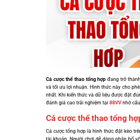
Cá cược thể thao tổng hợp
đang trở thành
và tối ưu lợi nhuận. Hình thức này cho ph
nhất. Khi kiến thức và dữ liệu được đặt đúng
đánh giá cao trải nghiệm tại
88VV
nhờ cấu 
Cá cược thể thao tổng hợp
Cá cược tổng hợp là hình thức đặt kèo tr
tài khoản. Người chơi dễ dàng phân bổ vố