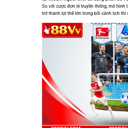
So với cược đơn lẻ truyền thống, mô hình 
trở thành lợi thế lớn trong bối cảnh lịch th