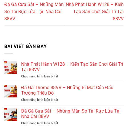
Đá Gà Cựa Sắt – Những Màn
Nhà Phát Hành W128 – Kiến
So Tài Rực Lửa Tại Nhà Cái
Tạo Sân Chơi Giải Trí Tại
88VV
88VV
BÀI VIẾT GẦN ĐÂY
Nhà Phát Hành W128 – Kiến Tạo Sân Chơi Giải Trí
Tại 88VV
ở
Chức năng bình luận bị tắt
Nhà
Phát
Đá Gà Thomo 88VV – Những Bí Mật Của Đấu
Hành
Trường Triệu Đô
W128
ở
Chức năng bình luận bị tắt
–
Đá
Kiến
Gà
Đá Gà Cựa Sắt – Những Màn So Tài Rực Lửa Tại
Tạo
Thomo
Sân
Nhà Cái 88VV
88VV
Chơi
ở
Chức năng bình luận bị tắt
–
Giải
Đá