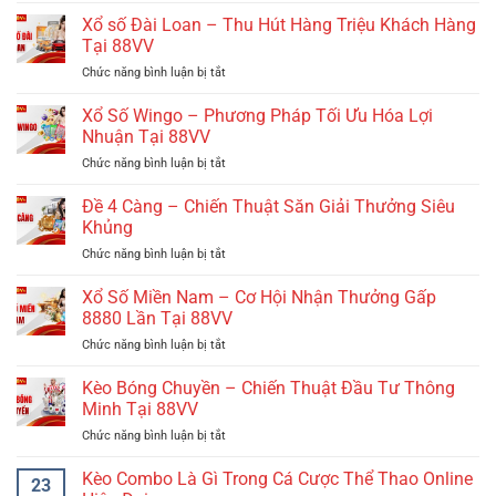
Những
Trí
Gà
Xổ số Đài Loan – Thu Hút Hàng Triệu Khách Hàng
Bí
Tại
Cựa
Mật
Tại 88VV
88VV
Sắt
Của
ở
Chức năng bình luận bị tắt
–
Đấu
Xổ
Những
Trường
số
Xổ Số Wingo – Phương Pháp Tối Ưu Hóa Lợi
Màn
Triệu
Đài
So
Nhuận Tại 88VV
Đô
Loan
Tài
ở
Chức năng bình luận bị tắt
–
Rực
Xổ
Thu
Lửa
Số
Đề 4 Càng – Chiến Thuật Săn Giải Thưởng Siêu
Hút
Tại
Wingo
Hàng
Khủng
Nhà
–
Triệu
Cái
ở
Chức năng bình luận bị tắt
Phương
Khách
88VV
Đề
Pháp
Hàng
4
Xổ Số Miền Nam – Cơ Hội Nhận Thưởng Gấp
Tối
Tại
Càng
Ưu
8880 Lần Tại 88VV
88VV
–
Hóa
ở
Chức năng bình luận bị tắt
Chiến
Lợi
Xổ
Thuật
Nhuận
Số
Kèo Bóng Chuyền – Chiến Thuật Đầu Tư Thông
Săn
Tại
Miền
Giải
Minh Tại 88VV
88VV
Nam
Thưởng
ở
Chức năng bình luận bị tắt
–
Siêu
Kèo
Cơ
Khủng
Bóng
Kèo Combo Là Gì Trong Cá Cược Thể Thao Online
Hội
23
Chuyền
Nhận