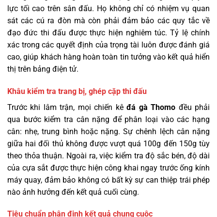
lực tối cao trên sân đấu. Họ không chỉ có nhiệm vụ quan
sát các cú ra đòn mà còn phải đảm bảo các quy tắc về
đạo đức thi đấu được thực hiện nghiêm túc. Tỷ lệ chính
xác trong các quyết định của trọng tài luôn được đánh giá
cao, giúp khách hàng hoàn toàn tin tưởng vào kết quả hiển
thị trên bảng điện tử.
Khâu kiểm tra trang bị, ghép cặp thi đấu
Trước khi lâm trận, mọi chiến kê
đá gà Thomo
đều phải
qua bước kiểm tra cân nặng để phân loại vào các hạng
cân: nhẹ, trung bình hoặc nặng. Sự chênh lệch cân nặng
giữa hai đối thủ không được vượt quá 100g đến 150g tùy
theo thỏa thuận. Ngoài ra, việc kiểm tra độ sắc bén, độ dài
của cựa sắt được thực hiện công khai ngay trước ống kính
máy quay, đảm bảo không có bất kỳ sự can thiệp trái phép
nào ảnh hưởng đến kết quả cuối cùng.
Tiêu chuẩn phân định kết quả chung cuộc