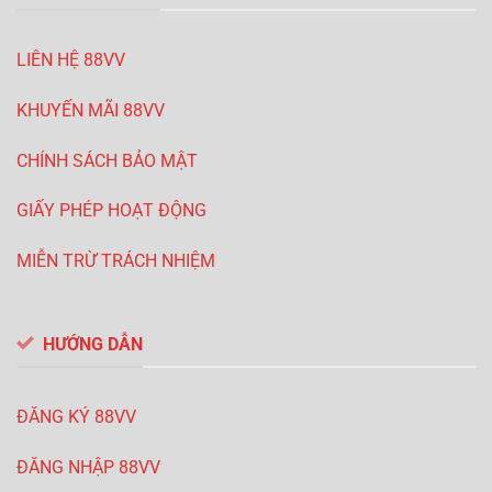
LIÊN HỆ 88VV
KHUYẾN MÃI 88VV
CHÍNH SÁCH BẢO MẬT
GIẤY PHÉP HOẠT ĐỘNG
MIỄN TRỪ TRÁCH NHIỆM
HƯỚNG DẪN
ĐĂNG KÝ 88VV
ĐĂNG NHẬP 88VV