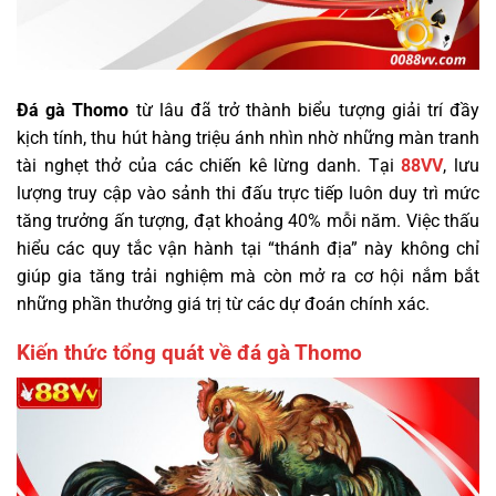
Đá gà Thomo
từ lâu đã trở thành biểu tượng giải trí đầy
kịch tính, thu hút hàng triệu ánh nhìn nhờ những màn tranh
tài nghẹt thở của các chiến kê lừng danh. Tại
88VV
, lưu
lượng truy cập vào sảnh thi đấu trực tiếp luôn duy trì mức
tăng trưởng ấn tượng, đạt khoảng 40% mỗi năm. Việc thấu
hiểu các quy tắc vận hành tại “thánh địa” này không chỉ
giúp gia tăng trải nghiệm mà còn mở ra cơ hội nắm bắt
những phần thưởng giá trị từ các dự đoán chính xác.
Kiến thức tổng quát về đá gà Thomo