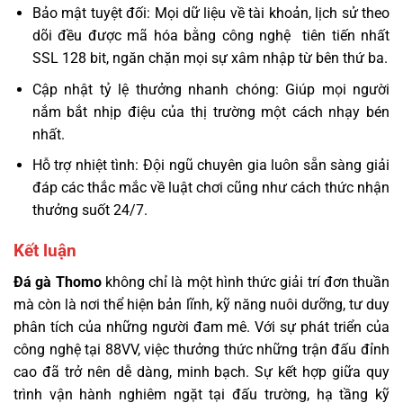
Bảo mật tuyệt đối: Mọi dữ liệu về tài khoản, lịch sử theo
dõi đều được mã hóa bằng công nghệ tiên tiến nhất
SSL 128 bit, ngăn chặn mọi sự xâm nhập từ bên thứ ba.
Cập nhật tỷ lệ thưởng nhanh chóng: Giúp mọi người
nắm bắt nhịp điệu của thị trường một cách nhạy bén
nhất.
Hỗ trợ nhiệt tình: Đội ngũ chuyên gia luôn sẵn sàng giải
đáp các thắc mắc về luật chơi cũng như cách thức nhận
thưởng suốt 24/7.
Kết luận
Đá gà Thomo
không chỉ là một hình thức giải trí đơn thuần
mà còn là nơi thể hiện bản lĩnh, kỹ năng nuôi dưỡng, tư duy
phân tích của những người đam mê. Với sự phát triển của
công nghệ tại 88VV, việc thưởng thức những trận đấu đỉnh
cao đã trở nên dễ dàng, minh bạch. Sự kết hợp giữa quy
trình vận hành nghiêm ngặt tại đấu trường, hạ tầng kỹ