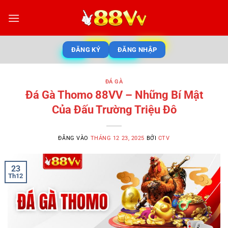
Bỏ
qua
nội
dung
ĐĂNG KÝ
ĐĂNG NHẬP
ĐÁ GÀ
Đá Gà Thomo 88VV – Những Bí Mật
Của Đấu Trường Triệu Đô
ĐĂNG VÀO
THÁNG 12 23, 2025
BỞI
CTV
23
Th12