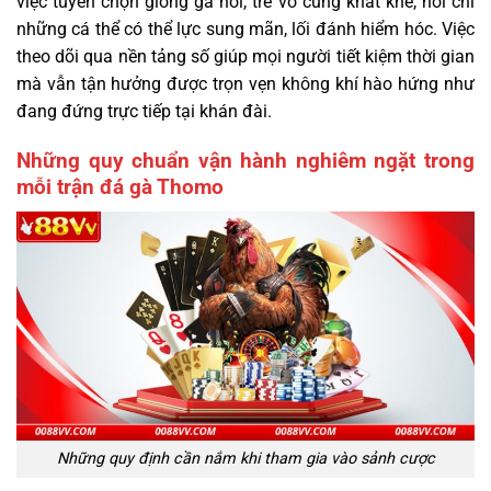
việc tuyển chọn giống gà nòi, tre vô cùng khắt khe, nơi chỉ
những cá thể có thể lực sung mãn, lối đánh hiểm hóc. Việc
theo dõi qua nền tảng số giúp mọi người tiết kiệm thời gian
mà vẫn tận hưởng được trọn vẹn không khí hào hứng như
đang đứng trực tiếp tại khán đài.
Những quy chuẩn vận hành nghiêm ngặt trong
mỗi trận đá gà Thomo
Những quy định cần nắm khi tham gia vào sảnh cược